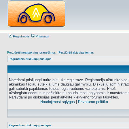
Registruotis
Prisijungti
Peržiūrėti neatsakytus pranešimus
|
Peržiūrėti aktyvias temas
Pagrindinis diskusijų puslapis
Norėdami prisijungti turite būti užsiregistravę. Registracija užtrunka vos 
akimirkas tačiau suteikia jums daugiau galimybių. Diskusijų administrat
gali suteikti papildomas teises registruotiems vartotojams. Prieš
užsiregistruodami susipažinkite su naudojimosi sąlygomis ir nuostatomi
Naršydami po diskusijas perskaitykite kiekvieno forumo taisykles.
Naudojimosi sąlygos
|
Privatumo politika
Pagrindinis diskusijų puslapis