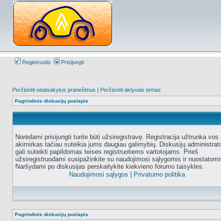
Registruotis
Prisijungti
Peržiūrėti neatsakytus pranešimus
|
Peržiūrėti aktyvias temas
Pagrindinis diskusijų puslapis
Norėdami prisijungti turite būti užsiregistravę. Registracija užtrunka vos 
akimirkas tačiau suteikia jums daugiau galimybių. Diskusijų administrat
gali suteikti papildomas teises registruotiems vartotojams. Prieš
užsiregistruodami susipažinkite su naudojimosi sąlygomis ir nuostatomi
Naršydami po diskusijas perskaitykite kiekvieno forumo taisykles.
Naudojimosi sąlygos
|
Privatumo politika
Pagrindinis diskusijų puslapis