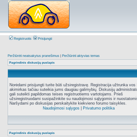
Registruotis
Prisijungti
Peržiūrėti neatsakytus pranešimus
|
Peržiūrėti aktyvias temas
Pagrindinis diskusijų puslapis
Norėdami prisijungti turite būti užsiregistravę. Registracija užtrunka vos 
akimirkas tačiau suteikia jums daugiau galimybių. Diskusijų administrat
gali suteikti papildomas teises registruotiems vartotojams. Prieš
užsiregistruodami susipažinkite su naudojimosi sąlygomis ir nuostatomi
Naršydami po diskusijas perskaitykite kiekvieno forumo taisykles.
Naudojimosi sąlygos
|
Privatumo politika
Pagrindinis diskusijų puslapis