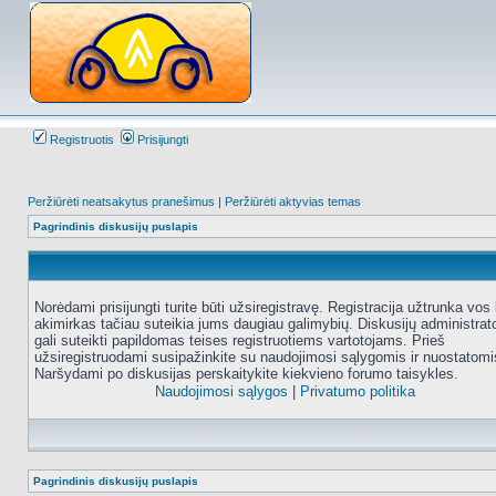
Registruotis
Prisijungti
Peržiūrėti neatsakytus pranešimus
|
Peržiūrėti aktyvias temas
Pagrindinis diskusijų puslapis
Norėdami prisijungti turite būti užsiregistravę. Registracija užtrunka vos 
akimirkas tačiau suteikia jums daugiau galimybių. Diskusijų administrat
gali suteikti papildomas teises registruotiems vartotojams. Prieš
užsiregistruodami susipažinkite su naudojimosi sąlygomis ir nuostatomi
Naršydami po diskusijas perskaitykite kiekvieno forumo taisykles.
Naudojimosi sąlygos
|
Privatumo politika
Pagrindinis diskusijų puslapis