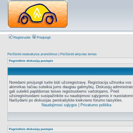
Registruotis
Prisijungti
Peržiūrėti neatsakytus pranešimus
|
Peržiūrėti aktyvias temas
Pagrindinis diskusijų puslapis
Norėdami prisijungti turite būti užsiregistravę. Registracija užtrunka vos 
akimirkas tačiau suteikia jums daugiau galimybių. Diskusijų administrat
gali suteikti papildomas teises registruotiems vartotojams. Prieš
užsiregistruodami susipažinkite su naudojimosi sąlygomis ir nuostatomi
Naršydami po diskusijas perskaitykite kiekvieno forumo taisykles.
Naudojimosi sąlygos
|
Privatumo politika
Pagrindinis diskusijų puslapis