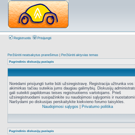
Registruotis
Prisijungti
Peržiūrėti neatsakytus pranešimus
|
Peržiūrėti aktyvias temas
Pagrindinis diskusijų puslapis
Norėdami prisijungti turite būti užsiregistravę. Registracija užtrunka vos 
akimirkas tačiau suteikia jums daugiau galimybių. Diskusijų administrat
gali suteikti papildomas teises registruotiems vartotojams. Prieš
užsiregistruodami susipažinkite su naudojimosi sąlygomis ir nuostatomi
Naršydami po diskusijas perskaitykite kiekvieno forumo taisykles.
Naudojimosi sąlygos
|
Privatumo politika
Pagrindinis diskusijų puslapis