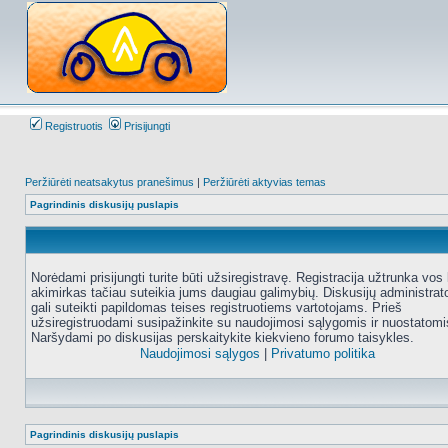
Registruotis
Prisijungti
Peržiūrėti neatsakytus pranešimus
|
Peržiūrėti aktyvias temas
Pagrindinis diskusijų puslapis
Norėdami prisijungti turite būti užsiregistravę. Registracija užtrunka vos 
akimirkas tačiau suteikia jums daugiau galimybių. Diskusijų administrat
gali suteikti papildomas teises registruotiems vartotojams. Prieš
užsiregistruodami susipažinkite su naudojimosi sąlygomis ir nuostatomi
Naršydami po diskusijas perskaitykite kiekvieno forumo taisykles.
Naudojimosi sąlygos
|
Privatumo politika
Pagrindinis diskusijų puslapis