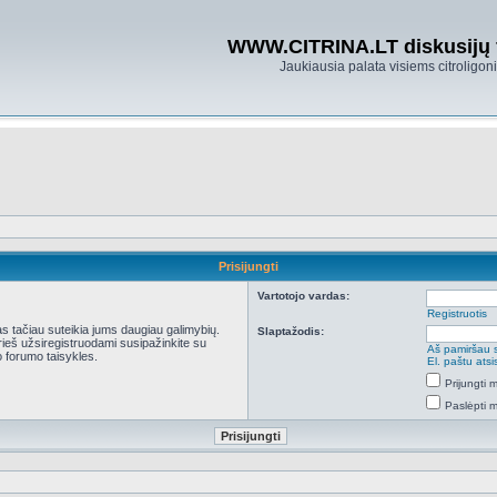
WWW.CITRINA.LT diskusijų
Jaukiausia palata visiems citroligo
Prisijungti
Vartotojo vardas:
Registruotis
kas tačiau suteikia jums daugiau galimybių.
Slaptažodis:
Prieš užsiregistruodami susipažinkite su
Aš pamiršau 
 forumo taisykles.
El. paštu ats
Prijungti
Paslėpti 