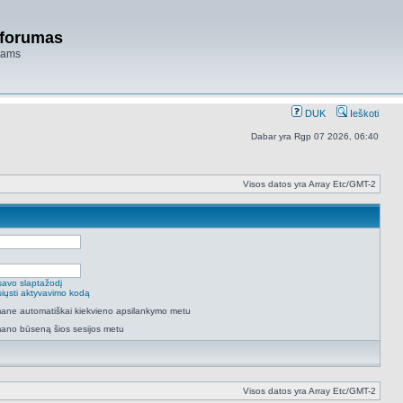
 forumas
niams
DUK
Ieškoti
Dabar yra Rgp 07 2026, 06:40
Visos datos yra Array Etc/GMT-2
savo slaptažodį
isiųsti aktyvavimo kodą
 mane automatiškai kiekvieno apsilankymo metu
mano būseną šios sesijos metu
Visos datos yra Array Etc/GMT-2