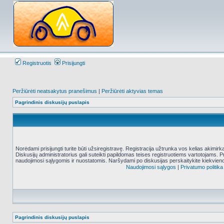
Registruotis
Prisijungti
Peržiūrėti neatsakytus pranešimus
|
Peržiūrėti aktyvias temas
Pagrindinis diskusijų puslapis
Norėdami prisijungti turite būti užsiregistravę. Registracija užtrunka vos kelias akimir
Diskusijų administratorius gali suteikti papildomas teises registruotiems vartotojams. 
naudojimosi sąlygomis ir nuostatomis. Naršydami po diskusijas perskaitykite kiekvieno
Naudojimosi sąlygos
|
Privatumo politika
Pagrindinis diskusijų puslapis