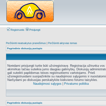
Registruotis
Prisijungti
Peržiūrėti neatsakytus pranešimus
|
Peržiūrėti aktyvias temas
Pagrindinis diskusijų puslapis
Norėdami prisijungti turite būti užsiregistravę. Registracija užtrunka vos 
akimirkas tačiau suteikia jums daugiau galimybių. Diskusijų administrat
gali suteikti papildomas teises registruotiems vartotojams. Prieš
užsiregistruodami susipažinkite su naudojimosi sąlygomis ir nuostatomi
Naršydami po diskusijas perskaitykite kiekvieno forumo taisykles.
Naudojimosi sąlygos
|
Privatumo politika
Pagrindinis diskusijų puslapis