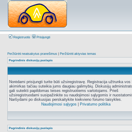
Registruotis
Prisijungti
Peržiūrėti neatsakytus pranešimus
|
Peržiūrėti aktyvias temas
Pagrindinis diskusijų puslapis
Norėdami prisijungti turite būti užsiregistravę. Registracija užtrunka vos 
akimirkas tačiau suteikia jums daugiau galimybių. Diskusijų administrat
gali suteikti papildomas teises registruotiems vartotojams. Prieš
užsiregistruodami susipažinkite su naudojimosi sąlygomis ir nuostatomi
Naršydami po diskusijas perskaitykite kiekvieno forumo taisykles.
Naudojimosi sąlygos
|
Privatumo politika
Pagrindinis diskusijų puslapis