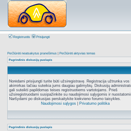
Registruotis
Prisijungti
Peržiūrėti neatsakytus pranešimus
|
Peržiūrėti aktyvias temas
Pagrindinis diskusijų puslapis
Norėdami prisijungti turite būti užsiregistravę. Registracija užtrunka vos 
akimirkas tačiau suteikia jums daugiau galimybių. Diskusijų administrat
gali suteikti papildomas teises registruotiems vartotojams. Prieš
užsiregistruodami susipažinkite su naudojimosi sąlygomis ir nuostatomi
Naršydami po diskusijas perskaitykite kiekvieno forumo taisykles.
Naudojimosi sąlygos
|
Privatumo politika
Pagrindinis diskusijų puslapis