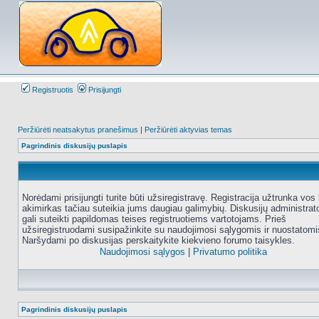
Registruotis
Prisijungti
Peržiūrėti neatsakytus pranešimus
|
Peržiūrėti aktyvias temas
Pagrindinis diskusijų puslapis
Norėdami prisijungti turite būti užsiregistravę. Registracija užtrunka vos 
akimirkas tačiau suteikia jums daugiau galimybių. Diskusijų administrat
gali suteikti papildomas teises registruotiems vartotojams. Prieš
užsiregistruodami susipažinkite su naudojimosi sąlygomis ir nuostatomi
Naršydami po diskusijas perskaitykite kiekvieno forumo taisykles.
Naudojimosi sąlygos
|
Privatumo politika
Pagrindinis diskusijų puslapis