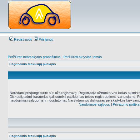
Registruotis
Prisijungti
Peržiūrėti neatsakytus pranešimus
|
Peržiūrėti aktyvias temas
Pagrindinis diskusijų puslapis
Norėdami prisijungti turite būti užsiregistravę. Registracija užtrunka vos kelias akimir
Diskusijų administratorius gali suteikti papildomas teises registruotiems vartotojams. 
naudojimosi sąlygomis ir nuostatomis. Naršydami po diskusijas perskaitykite kiekvieno
Naudojimosi sąlygos
|
Privatumo politika
Pagrindinis diskusijų puslapis