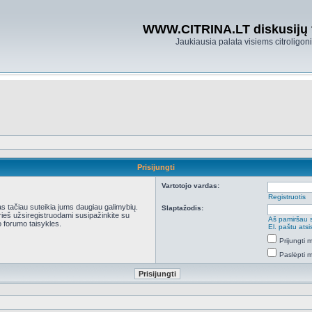
WWW.CITRINA.LT diskusijų
Jaukiausia palata visiems citroligo
Prisijungti
Vartotojo vardas:
Registruotis
kas tačiau suteikia jums daugiau galimybių.
Slaptažodis:
Prieš užsiregistruodami susipažinkite su
Aš pamiršau 
 forumo taisykles.
El. paštu ats
Prijungti
Paslėpti 