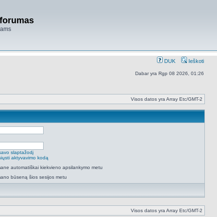
 forumas
niams
DUK
Ieškoti
Dabar yra Rgp 08 2026, 01:26
Visos datos yra Array Etc/GMT-2
savo slaptažodį
isiųsti aktyvavimo kodą
 mane automatiškai kiekvieno apsilankymo metu
mano būseną šios sesijos metu
Visos datos yra Array Etc/GMT-2