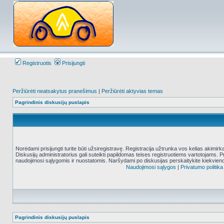
Registruotis
Prisijungti
Peržiūrėti neatsakytus pranešimus
|
Peržiūrėti aktyvias temas
Pagrindinis diskusijų puslapis
Norėdami prisijungti turite būti užsiregistravę. Registracija užtrunka vos kelias akimir
Diskusijų administratorius gali suteikti papildomas teises registruotiems vartotojams. 
naudojimosi sąlygomis ir nuostatomis. Naršydami po diskusijas perskaitykite kiekvieno
Naudojimosi sąlygos
|
Privatumo politika
Pagrindinis diskusijų puslapis