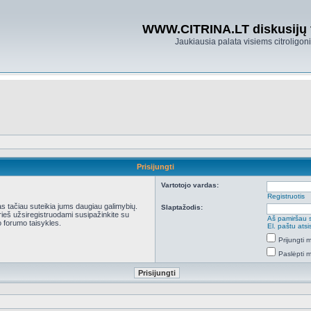
WWW.CITRINA.LT diskusijų
Jaukiausia palata visiems citroligo
Prisijungti
Vartotojo vardas:
Registruotis
kas tačiau suteikia jums daugiau galimybių.
Slaptažodis:
Prieš užsiregistruodami susipažinkite su
Aš pamiršau 
 forumo taisykles.
El. paštu ats
Prijungti
Paslėpti 