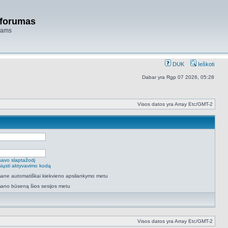
 forumas
niams
DUK
Ieškoti
Dabar yra Rgp 07 2026, 05:28
Visos datos yra Array Etc/GMT-2
savo slaptažodį
isiųsti aktyvavimo kodą
 mane automatiškai kiekvieno apsilankymo metu
mano būseną šios sesijos metu
Visos datos yra Array Etc/GMT-2