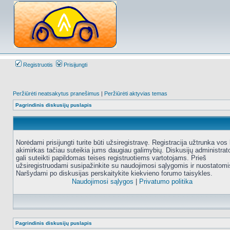
Registruotis
Prisijungti
Peržiūrėti neatsakytus pranešimus
|
Peržiūrėti aktyvias temas
Pagrindinis diskusijų puslapis
Norėdami prisijungti turite būti užsiregistravę. Registracija užtrunka vos 
akimirkas tačiau suteikia jums daugiau galimybių. Diskusijų administrat
gali suteikti papildomas teises registruotiems vartotojams. Prieš
užsiregistruodami susipažinkite su naudojimosi sąlygomis ir nuostatomi
Naršydami po diskusijas perskaitykite kiekvieno forumo taisykles.
Naudojimosi sąlygos
|
Privatumo politika
Pagrindinis diskusijų puslapis