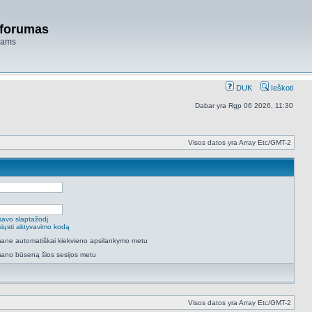
 forumas
niams
DUK
Ieškoti
Dabar yra Rgp 06 2026, 11:30
Visos datos yra Array Etc/GMT-2
savo slaptažodį
isiųsti aktyvavimo kodą
 mane automatiškai kiekvieno apsilankymo metu
mano būseną šios sesijos metu
Visos datos yra Array Etc/GMT-2