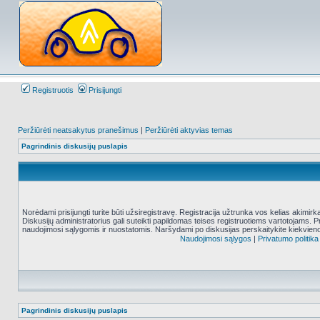
Registruotis
Prisijungti
Peržiūrėti neatsakytus pranešimus
|
Peržiūrėti aktyvias temas
Pagrindinis diskusijų puslapis
Norėdami prisijungti turite būti užsiregistravę. Registracija užtrunka vos kelias akimir
Diskusijų administratorius gali suteikti papildomas teises registruotiems vartotojams. 
naudojimosi sąlygomis ir nuostatomis. Naršydami po diskusijas perskaitykite kiekvieno
Naudojimosi sąlygos
|
Privatumo politika
Pagrindinis diskusijų puslapis