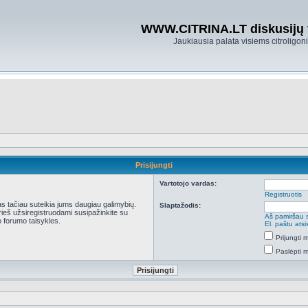
WWW.CITRINA.LT diskusijų
Jaukiausia palata visiems citroligo
Prisijungti
Vartotojo vardas:
Registruotis
kas tačiau suteikia jums daugiau galimybių.
Slaptažodis:
Prieš užsiregistruodami susipažinkite su
Aš pamiršau 
 forumo taisykles.
El. paštu ats
Prijungti
Paslėpti 