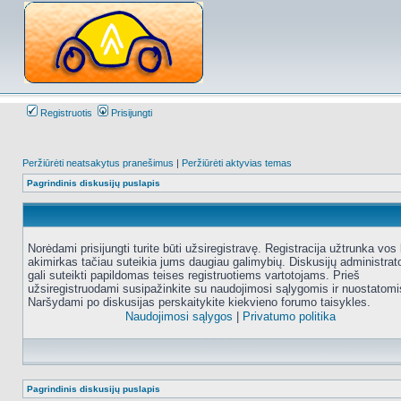
Registruotis
Prisijungti
Peržiūrėti neatsakytus pranešimus
|
Peržiūrėti aktyvias temas
Pagrindinis diskusijų puslapis
Norėdami prisijungti turite būti užsiregistravę. Registracija užtrunka vos 
akimirkas tačiau suteikia jums daugiau galimybių. Diskusijų administrat
gali suteikti papildomas teises registruotiems vartotojams. Prieš
užsiregistruodami susipažinkite su naudojimosi sąlygomis ir nuostatomi
Naršydami po diskusijas perskaitykite kiekvieno forumo taisykles.
Naudojimosi sąlygos
|
Privatumo politika
Pagrindinis diskusijų puslapis