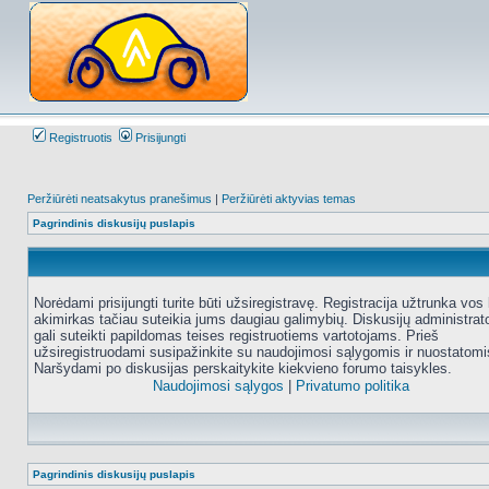
Registruotis
Prisijungti
Peržiūrėti neatsakytus pranešimus
|
Peržiūrėti aktyvias temas
Pagrindinis diskusijų puslapis
Norėdami prisijungti turite būti užsiregistravę. Registracija užtrunka vos 
akimirkas tačiau suteikia jums daugiau galimybių. Diskusijų administrat
gali suteikti papildomas teises registruotiems vartotojams. Prieš
užsiregistruodami susipažinkite su naudojimosi sąlygomis ir nuostatomi
Naršydami po diskusijas perskaitykite kiekvieno forumo taisykles.
Naudojimosi sąlygos
|
Privatumo politika
Pagrindinis diskusijų puslapis