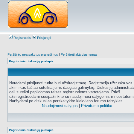
Registruotis
Prisijungti
Peržiūrėti neatsakytus pranešimus
|
Peržiūrėti aktyvias temas
Pagrindinis diskusijų puslapis
Norėdami prisijungti turite būti užsiregistravę. Registracija užtrunka vos 
akimirkas tačiau suteikia jums daugiau galimybių. Diskusijų administrat
gali suteikti papildomas teises registruotiems vartotojams. Prieš
užsiregistruodami susipažinkite su naudojimosi sąlygomis ir nuostatomi
Naršydami po diskusijas perskaitykite kiekvieno forumo taisykles.
Naudojimosi sąlygos
|
Privatumo politika
Pagrindinis diskusijų puslapis