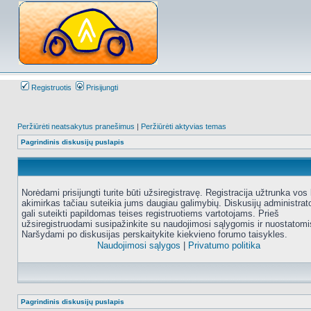
Registruotis
Prisijungti
Peržiūrėti neatsakytus pranešimus
|
Peržiūrėti aktyvias temas
Pagrindinis diskusijų puslapis
Norėdami prisijungti turite būti užsiregistravę. Registracija užtrunka vos 
akimirkas tačiau suteikia jums daugiau galimybių. Diskusijų administrat
gali suteikti papildomas teises registruotiems vartotojams. Prieš
užsiregistruodami susipažinkite su naudojimosi sąlygomis ir nuostatomi
Naršydami po diskusijas perskaitykite kiekvieno forumo taisykles.
Naudojimosi sąlygos
|
Privatumo politika
Pagrindinis diskusijų puslapis