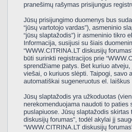
pranešimų rašymas prisijungus registru
Jūsų prisijungimo duomenys bus sudaryt
“jūsų vartotojo vardas”), asmeninio slap
“jūsų slaptažodis”) ir asmeninio tikro e
Informacija, susijusi su šiais duomeni
“WWW.CITRINA.LT diskusijų forumas”, 
būti surinkti registracijos prie “WWW
sprendžiame patys. Bet kuriuo atveju, j
viešai, o kuriuos slėpti. Taipogi, savo 
automatiškai sugeneruotus el. laiškus
Jūsų slaptažodis yra užkoduotas (vien
nerekomenduojama naudoti to paties sl
puslapiuose. Jūsų slaptažodis skirtas
diskusijų forumas”, todėl akylai jį saugo
“WWW.CITRINA.LT diskusijų forumas” 