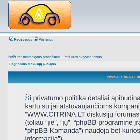
Registruotis
Prisijungti
Peržiūrėti neatsakytus pranešimus
|
Peržiūrėti aktyvias temas
Pagrindinis diskusijų puslapis
WWW.CITRINA.LT disk
Ši privatumo politika detaliai apibūd
kartu su jai atstovaujančioms kompani
“WWW.CITRINA.LT diskusijų forumas”, 
(toliau “jie”, “jų”, “phpBB programin
“phpBB Komanda”) naudoja bet kurios s
informacija”).