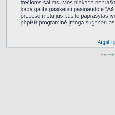
trečioms šalims. Mes niekada neprašo
kada galite pasikeisti pasinaudoję “A
proceso metu jūs būsite paprašytas įves
phpBB programinė įranga sugeneruos n
Atgal į 
Vertė
Viliu