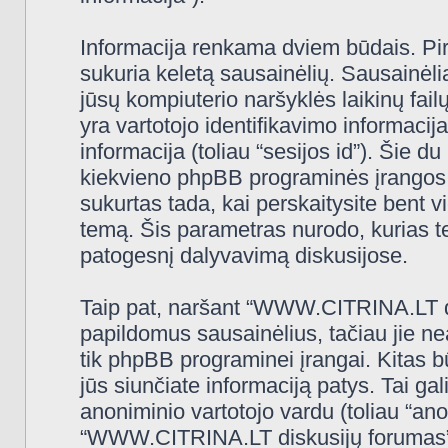
Informacija renkama dviem būdais. Pi
sukuria keletą sausainėlių. Sausainėliai 
jūsų kompiuterio naršyklės laikinų fa
yra vartotojo identifikavimo informacija
informacija (toliau “sesijos id”). Šie d
kiekvieno phpBB programinės įrangos 
sukurtas tada, kai perskaitysite ben
temą. Šis parametras nurodo, kurias t
patogesnį dalyvavimą diskusijose.
Taip pat, naršant “WWW.CITRINA.LT di
papildomus sausainėlius, tačiau jie n
tik phpBB programinei įrangai. Kitas 
jūs siunčiate informaciją patys. Tai g
anoniminio vartotojo vardu (toliau “ano
“WWW.CITRINA.LT diskusijų forumas” (