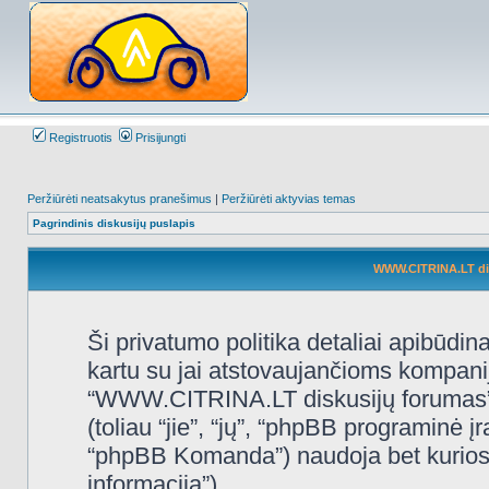
Registruotis
Prisijungti
Peržiūrėti neatsakytus pranešimus
|
Peržiūrėti aktyvias temas
Pagrindinis diskusijų puslapis
WWW.CITRINA.LT disk
Ši privatumo politika detaliai apibūd
kartu su jai atstovaujančioms kompani
“WWW.CITRINA.LT diskusijų forumas”, 
(toliau “jie”, “jų”, “phpBB programin
“phpBB Komanda”) naudoja bet kurios s
informacija”).