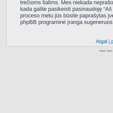
trečioms šalims. Mes niekada neprašo
kada galite pasikeisti pasinaudoję “A
proceso metu jūs būsite paprašytas įves
phpBB programinė įranga sugeneruos n
Atgal į 
Vertė
Viliu