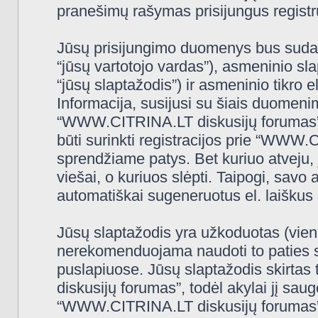
pranešimų rašymas prisijungus registru
Jūsų prisijungimo duomenys bus sudaryt
“jūsų vartotojo vardas”), asmeninio slap
“jūsų slaptažodis”) ir asmeninio tikro e
Informacija, susijusi su šiais duomeni
“WWW.CITRINA.LT diskusijų forumas”, 
būti surinkti registracijos prie “WWW
sprendžiame patys. Bet kuriuo atveju, j
viešai, o kuriuos slėpti. Taipogi, savo 
automatiškai sugeneruotus el. laiškus
Jūsų slaptažodis yra užkoduotas (vien
nerekomenduojama naudoti to paties sl
puslapiuose. Jūsų slaptažodis skirtas
diskusijų forumas”, todėl akylai jį saugo
“WWW.CITRINA.LT diskusijų forumas” 