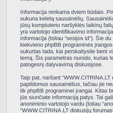
Informacija renkama dviem būdais. Pi
sukuria keletą sausainėlių. Sausainėliai 
jūsų kompiuterio naršyklės laikinų fa
yra vartotojo identifikavimo informacija
informacija (toliau “sesijos id”). Šie d
kiekvieno phpBB programinės įrangos 
sukurtas tada, kai perskaitysite ben
temą. Šis parametras nurodo, kurias t
patogesnį dalyvavimą diskusijose.
Taip pat, naršant “WWW.CITRINA.LT di
papildomus sausainėlius, tačiau jie n
tik phpBB programinei įrangai. Kitas 
jūs siunčiate informaciją patys. Tai g
anoniminio vartotojo vardu (toliau “ano
“WWW.CITRINA.LT diskusijų forumas” (