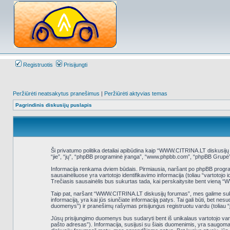
Registruotis
Prisijungti
Peržiūrėti neatsakytus pranešimus
|
Peržiūrėti aktyvias temas
Pagrindinis diskusijų puslapis
Ši privatumo politika detaliai apibūdina kaip “WWW.CITRINA.LT diskusijų
“jie”, “jų”, “phpBB programinė įranga”, “www.phpbb.com”, “phpBB Grupė”,
Informacija renkama dviem būdais. Pirmiausia, naršant po phpBB programinė
sausainėliuose yra vartotojo identifikavimo informacija (toliau “vartotojo
Trečiasis sausainėlis bus sukurtas tada, kai perskaitysite bent vieną 
Taip pat, naršant “WWW.CITRINA.LT diskusijų forumas”, mes galime sukur
informaciją, yra kai jūs siunčiate informaciją patys. Tai gali būti, bet 
duomenys”) ir pranešimų rašymas prisijungus registruotu vardu (toliau “
Jūsų prisijungimo duomenys bus sudaryti bent iš unikalaus vartotojo vardo (
pašto adresas”). Informacija, susijusi su šiais duomenimis, yra saugoma