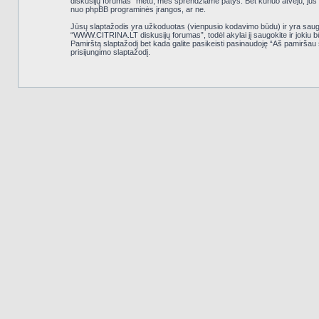
diskusijų forumas” metu, mes sprendžiame patys. Bet kuriuo atveju, jūs gal
nuo phpBB programinės įrangos, ar ne.
Jūsų slaptažodis yra užkoduotas (vienpusio kodavimo būdu) ir yra saugus
“WWW.CITRINA.LT diskusijų forumas”, todėl akylai jį saugokite ir jokiu
Pamirštą slaptažodį bet kada galite pasikeisti pasinaudoję “Aš pamiršau
prisijungimo slaptažodį.