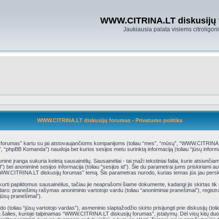
WWW.CITRINA.LT diskusijų
Jaukiausia palata visiems citroligo
WWW.CITRINA.LT diskusijų forumas - Privatumo politika
 forumas” kartu su jai atstovaujančioms kompanijoms (toliau “mes”, “mūsų”, “WWW.CITRINA.LT 
 “phpBB Komanda”) naudoja bet kurios sesijos metu surinktą informaciją (toliau “jūsų informa
 įranga sukuria keletą sausainėlių. Sausainėliai - tai maži tekstiniai failai, kurie atsiunčiam
 id”) bei anoniminė sesijos informacija (toliau “sesijos id”). Šie du parametrai jums priskiria
“WWW.CITRINA.LT diskusijų forumas” temą. Šis parametras nurodo, kurias temas jūs jau persk
ti papildomus sausainėlius, tačiau jie neaprašomi šiame dokumente, kadangi jis skirtas ti
nesudaro: pranešimų rašymas anoniminio vartotojo vardu (toliau “anoniminiai pranešimai”), regis
jūsų pranešimai”).
toliau “jūsų vartotojo vardas”), asmeninio slaptažodžio skirto prisijungti prie diskusijų (toliau
 šalies, kurioje talpinamas “WWW.CITRINA.LT diskusijų forumas”, įstatymų. Dėl visų kitų duo