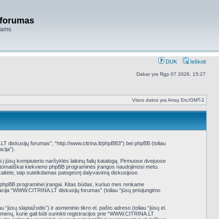
 forumas
niams
DUK
Ieškoti
Dabar yra Rgp 07 2026, 15:27
Visos datos yra Array Etc/GMT-2
diskusijų forumas”, “http://www.citrina.lt/phpBB3”) bei phpBB (toliau
cija”).
i į jūsų kompiuterio naršyklės laikinų failų katalogą. Pirmuose dvejuose
mi automatiškai kiekvieno phpBB programinės įrangos naudojimosi metu.
aitėte, taip suteikdamas patogesnį dalyvavimą diskusijose.
k phpBB programinei įrangai. Kitas būdas, kuriuo mes renkame
tracija “WWW.CITRINA.LT diskusijų forumas” (toliau “jūsų prisijungimo
 “jūsų slaptažodis”) ir asmeninio tikro el. pašto adreso (toliau “jūsų el.
menų, kurie gali būti surinkti registracijos prie “WWW.CITRINA.LT