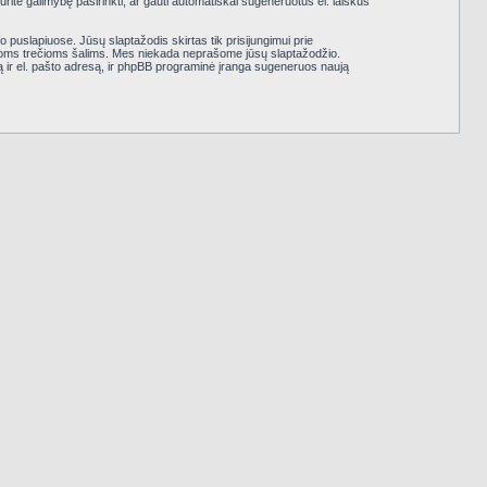
rite galimybę pasirinkti, ar gauti automatiškai sugeneruotus el. laiškus
uslapiuose. Jūsų slaptažodis skirtas tik prisijungimui prie
rioms trečioms šalims. Mes niekada neprašome jūsų slaptažodžio.
ą ir el. pašto adresą, ir phpBB programinė įranga sugeneruos naują