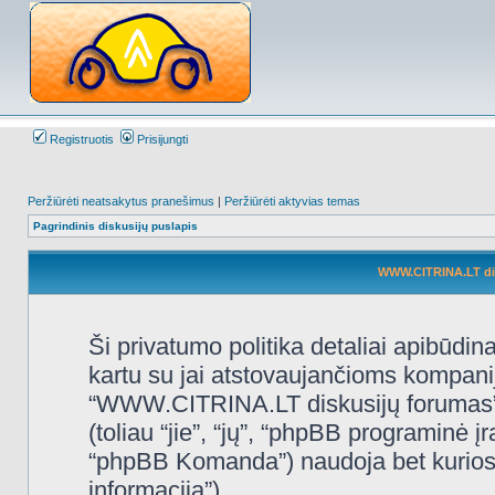
Registruotis
Prisijungti
Peržiūrėti neatsakytus pranešimus
|
Peržiūrėti aktyvias temas
Pagrindinis diskusijų puslapis
WWW.CITRINA.LT disk
Ši privatumo politika detaliai apibūd
kartu su jai atstovaujančioms kompani
“WWW.CITRINA.LT diskusijų forumas”, 
(toliau “jie”, “jų”, “phpBB programin
“phpBB Komanda”) naudoja bet kurios s
informacija”).