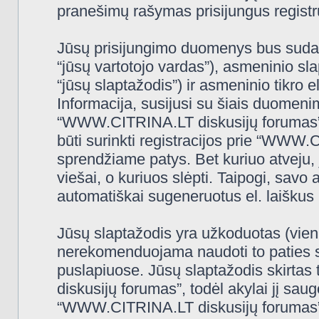
pranešimų rašymas prisijungus registru
Jūsų prisijungimo duomenys bus sudaryt
“jūsų vartotojo vardas”), asmeninio slap
“jūsų slaptažodis”) ir asmeninio tikro e
Informacija, susijusi su šiais duomeni
“WWW.CITRINA.LT diskusijų forumas”, 
būti surinkti registracijos prie “WWW
sprendžiame patys. Bet kuriuo atveju, j
viešai, o kuriuos slėpti. Taipogi, savo 
automatiškai sugeneruotus el. laiškus
Jūsų slaptažodis yra užkoduotas (vien
nerekomenduojama naudoti to paties sl
puslapiuose. Jūsų slaptažodis skirtas
diskusijų forumas”, todėl akylai jį saugo
“WWW.CITRINA.LT diskusijų forumas” 