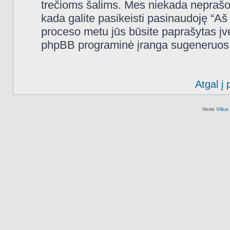
trečioms šalims. Mes niekada neprašo
kada galite pasikeisti pasinaudoję “A
proceso metu jūs būsite paprašytas įves
phpBB programinė įranga sugeneruos n
Atgal į 
Vertė
Viliu