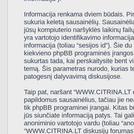
Informacija renkama dviem būdais. Pi
sukuria keletą sausainėlių. Sausainėliai 
jūsų kompiuterio naršyklės laikinų fa
yra vartotojo identifikavimo informacija
informacija (toliau “sesijos id”). Šie d
kiekvieno phpBB programinės įrangos 
sukurtas tada, kai perskaitysite ben
temą. Šis parametras nurodo, kurias t
patogesnį dalyvavimą diskusijose.
Taip pat, naršant “WWW.CITRINA.LT di
papildomus sausainėlius, tačiau jie n
tik phpBB programinei įrangai. Kitas 
jūs siunčiate informaciją patys. Tai g
anoniminio vartotojo vardu (toliau “ano
“WWW.CITRINA.LT diskusijų forumas” (