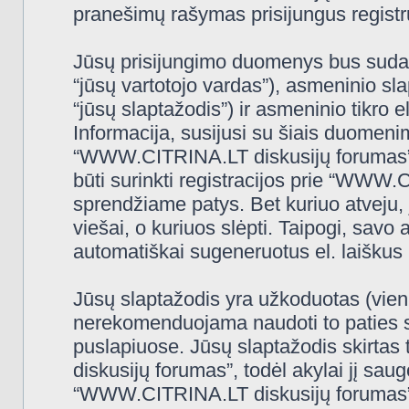
pranešimų rašymas prisijungus registru
Jūsų prisijungimo duomenys bus sudaryt
“jūsų vartotojo vardas”), asmeninio slap
“jūsų slaptažodis”) ir asmeninio tikro e
Informacija, susijusi su šiais duomeni
“WWW.CITRINA.LT diskusijų forumas”, 
būti surinkti registracijos prie “WWW
sprendžiame patys. Bet kuriuo atveju, j
viešai, o kuriuos slėpti. Taipogi, savo 
automatiškai sugeneruotus el. laiškus
Jūsų slaptažodis yra užkoduotas (vien
nerekomenduojama naudoti to paties sl
puslapiuose. Jūsų slaptažodis skirtas
diskusijų forumas”, todėl akylai jį saugo
“WWW.CITRINA.LT diskusijų forumas” 