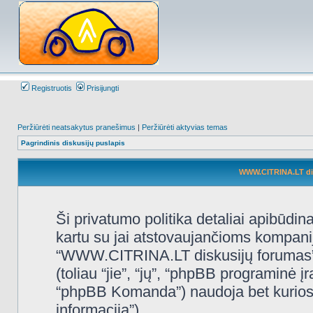
Registruotis
Prisijungti
Peržiūrėti neatsakytus pranešimus
|
Peržiūrėti aktyvias temas
Pagrindinis diskusijų puslapis
WWW.CITRINA.LT disk
Ši privatumo politika detaliai apibūd
kartu su jai atstovaujančioms kompani
“WWW.CITRINA.LT diskusijų forumas”, 
(toliau “jie”, “jų”, “phpBB programin
“phpBB Komanda”) naudoja bet kurios s
informacija”).