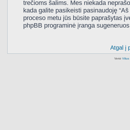
trečioms šalims. Mes niekada neprašo
kada galite pasikeisti pasinaudoję “A
proceso metu jūs būsite paprašytas įves
phpBB programinė įranga sugeneruos n
Atgal į 
Vertė
Viliu