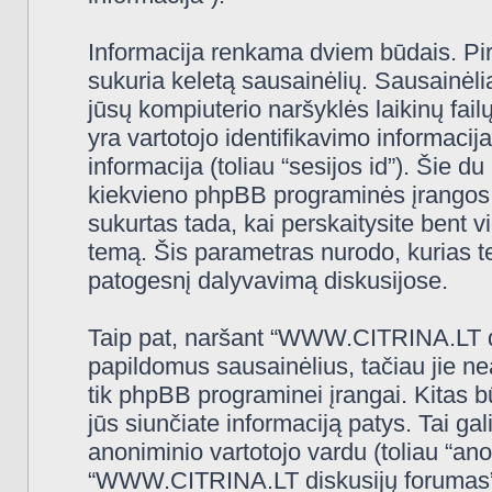
Informacija renkama dviem būdais. Pi
sukuria keletą sausainėlių. Sausainėliai 
jūsų kompiuterio naršyklės laikinų fa
yra vartotojo identifikavimo informacija
informacija (toliau “sesijos id”). Šie d
kiekvieno phpBB programinės įrangos 
sukurtas tada, kai perskaitysite ben
temą. Šis parametras nurodo, kurias t
patogesnį dalyvavimą diskusijose.
Taip pat, naršant “WWW.CITRINA.LT di
papildomus sausainėlius, tačiau jie n
tik phpBB programinei įrangai. Kitas 
jūs siunčiate informaciją patys. Tai g
anoniminio vartotojo vardu (toliau “ano
“WWW.CITRINA.LT diskusijų forumas” (