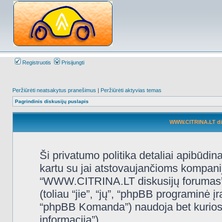
Registruotis
Prisijungti
Peržiūrėti neatsakytus pranešimus
|
Peržiūrėti aktyvias temas
Pagrindinis diskusijų puslapis
WWW.CITRINA.LT disk
Ši privatumo politika detaliai apibūd
kartu su jai atstovaujančioms kompani
“WWW.CITRINA.LT diskusijų forumas”, 
(toliau “jie”, “jų”, “phpBB programin
“phpBB Komanda”) naudoja bet kurios s
informacija”).