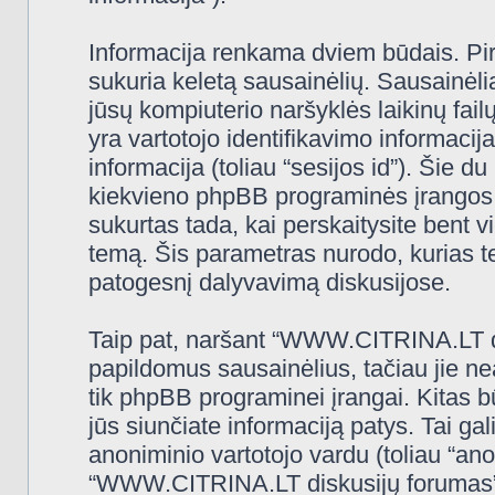
Informacija renkama dviem būdais. Pi
sukuria keletą sausainėlių. Sausainėliai 
jūsų kompiuterio naršyklės laikinų fa
yra vartotojo identifikavimo informacija
informacija (toliau “sesijos id”). Šie d
kiekvieno phpBB programinės įrangos 
sukurtas tada, kai perskaitysite ben
temą. Šis parametras nurodo, kurias t
patogesnį dalyvavimą diskusijose.
Taip pat, naršant “WWW.CITRINA.LT di
papildomus sausainėlius, tačiau jie n
tik phpBB programinei įrangai. Kitas 
jūs siunčiate informaciją patys. Tai g
anoniminio vartotojo vardu (toliau “ano
“WWW.CITRINA.LT diskusijų forumas” (