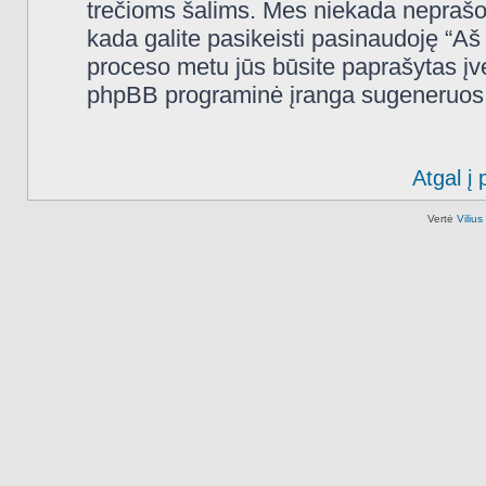
trečioms šalims. Mes niekada neprašo
kada galite pasikeisti pasinaudoję “A
proceso metu jūs būsite paprašytas įves
phpBB programinė įranga sugeneruos n
Atgal į 
Vertė
Viliu