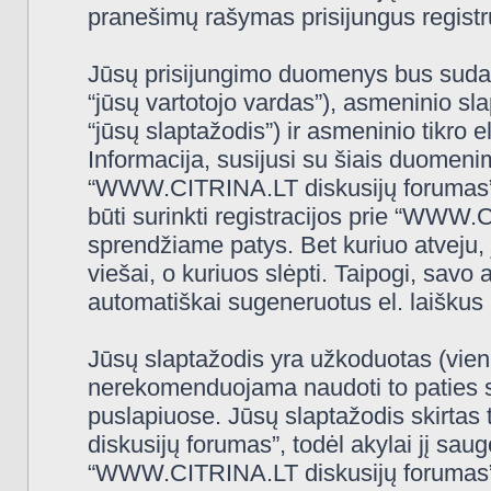
pranešimų rašymas prisijungus registru
Jūsų prisijungimo duomenys bus sudaryt
“jūsų vartotojo vardas”), asmeninio slap
“jūsų slaptažodis”) ir asmeninio tikro e
Informacija, susijusi su šiais duomeni
“WWW.CITRINA.LT diskusijų forumas”, 
būti surinkti registracijos prie “WWW
sprendžiame patys. Bet kuriuo atveju, j
viešai, o kuriuos slėpti. Taipogi, savo 
automatiškai sugeneruotus el. laiškus
Jūsų slaptažodis yra užkoduotas (vien
nerekomenduojama naudoti to paties sl
puslapiuose. Jūsų slaptažodis skirtas
diskusijų forumas”, todėl akylai jį saugo
“WWW.CITRINA.LT diskusijų forumas” 