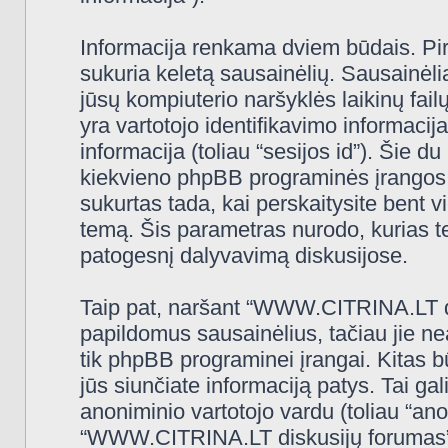
Informacija renkama dviem būdais. Pi
sukuria keletą sausainėlių. Sausainėliai 
jūsų kompiuterio naršyklės laikinų fa
yra vartotojo identifikavimo informacija
informacija (toliau “sesijos id”). Šie d
kiekvieno phpBB programinės įrangos 
sukurtas tada, kai perskaitysite ben
temą. Šis parametras nurodo, kurias t
patogesnį dalyvavimą diskusijose.
Taip pat, naršant “WWW.CITRINA.LT di
papildomus sausainėlius, tačiau jie n
tik phpBB programinei įrangai. Kitas 
jūs siunčiate informaciją patys. Tai g
anoniminio vartotojo vardu (toliau “ano
“WWW.CITRINA.LT diskusijų forumas” (