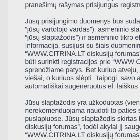
pranešimų rašymas prisijungus registru
Jūsų prisijungimo duomenys bus sudaryt
“jūsų vartotojo vardas”), asmeninio slap
“jūsų slaptažodis”) ir asmeninio tikro e
Informacija, susijusi su šiais duomeni
“WWW.CITRINA.LT diskusijų forumas”, 
būti surinkti registracijos prie “WWW
sprendžiame patys. Bet kuriuo atveju, j
viešai, o kuriuos slėpti. Taipogi, savo 
automatiškai sugeneruotus el. laiškus
Jūsų slaptažodis yra užkoduotas (vien
nerekomenduojama naudoti to paties sl
puslapiuose. Jūsų slaptažodis skirtas
diskusijų forumas”, todėl akylai jį saugo
“WWW.CITRINA.LT diskusijų forumas” 