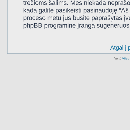
trečioms šalims. Mes niekada neprašo
kada galite pasikeisti pasinaudoję “A
proceso metu jūs būsite paprašytas įves
phpBB programinė įranga sugeneruos n
Atgal į 
Vertė
Viliu