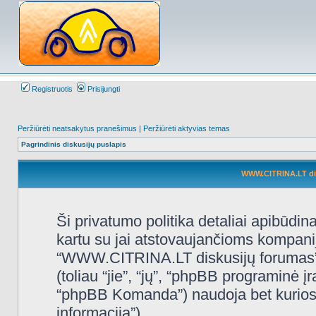
Registruotis
Prisijungti
Peržiūrėti neatsakytus pranešimus
|
Peržiūrėti aktyvias temas
Pagrindinis diskusijų puslapis
WWW.CITRINA.LT disk
Ši privatumo politika detaliai apibūd
kartu su jai atstovaujančioms kompani
“WWW.CITRINA.LT diskusijų forumas”, 
(toliau “jie”, “jų”, “phpBB programin
“phpBB Komanda”) naudoja bet kurios s
informacija”).