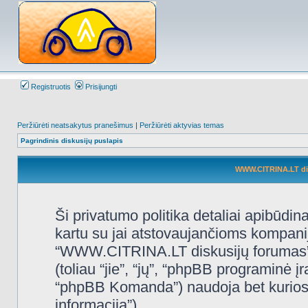
Registruotis
Prisijungti
Peržiūrėti neatsakytus pranešimus
|
Peržiūrėti aktyvias temas
Pagrindinis diskusijų puslapis
WWW.CITRINA.LT disk
Ši privatumo politika detaliai apibūd
kartu su jai atstovaujančioms kompani
“WWW.CITRINA.LT diskusijų forumas”, 
(toliau “jie”, “jų”, “phpBB programin
“phpBB Komanda”) naudoja bet kurios s
informacija”).