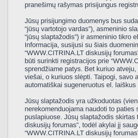
pranešimų rašymas prisijungus registru
Jūsų prisijungimo duomenys bus sudaryt
“jūsų vartotojo vardas”), asmeninio slap
“jūsų slaptažodis”) ir asmeninio tikro e
Informacija, susijusi su šiais duomeni
“WWW.CITRINA.LT diskusijų forumas”, 
būti surinkti registracijos prie “WWW
sprendžiame patys. Bet kuriuo atveju, j
viešai, o kuriuos slėpti. Taipogi, savo 
automatiškai sugeneruotus el. laiškus
Jūsų slaptažodis yra užkoduotas (vien
nerekomenduojama naudoti to paties sl
puslapiuose. Jūsų slaptažodis skirtas
diskusijų forumas”, todėl akylai jį saugo
“WWW.CITRINA.LT diskusijų forumas” 