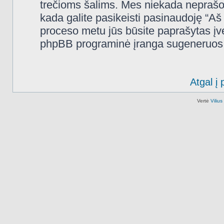
trečioms šalims. Mes niekada neprašo
kada galite pasikeisti pasinaudoję “A
proceso metu jūs būsite paprašytas įves
phpBB programinė įranga sugeneruos n
Atgal į 
Vertė
Viliu