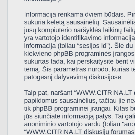
Informacija renkama dviem būdais. Pi
sukuria keletą sausainėlių. Sausainėliai 
jūsų kompiuterio naršyklės laikinų fa
yra vartotojo identifikavimo informacija
informacija (toliau “sesijos id”). Šie d
kiekvieno phpBB programinės įrangos 
sukurtas tada, kai perskaitysite ben
temą. Šis parametras nurodo, kurias t
patogesnį dalyvavimą diskusijose.
Taip pat, naršant “WWW.CITRINA.LT di
papildomus sausainėlius, tačiau jie n
tik phpBB programinei įrangai. Kitas 
jūs siunčiate informaciją patys. Tai g
anoniminio vartotojo vardu (toliau “ano
“WWW.CITRINA.LT diskusijų forumas” (