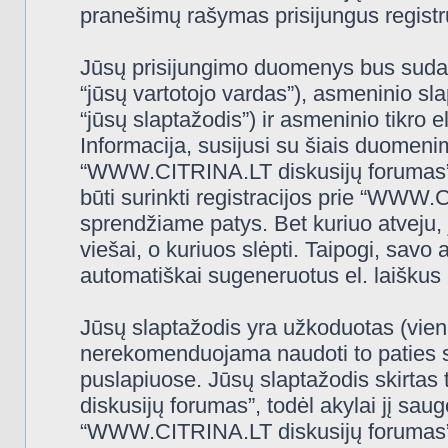
pranešimų rašymas prisijungus registru
Jūsų prisijungimo duomenys bus sudaryt
“jūsų vartotojo vardas”), asmeninio slap
“jūsų slaptažodis”) ir asmeninio tikro e
Informacija, susijusi su šiais duomeni
“WWW.CITRINA.LT diskusijų forumas”, 
būti surinkti registracijos prie “WWW
sprendžiame patys. Bet kuriuo atveju, j
viešai, o kuriuos slėpti. Taipogi, savo 
automatiškai sugeneruotus el. laiškus
Jūsų slaptažodis yra užkoduotas (vien
nerekomenduojama naudoti to paties sl
puslapiuose. Jūsų slaptažodis skirtas
diskusijų forumas”, todėl akylai jį saugo
“WWW.CITRINA.LT diskusijų forumas” 