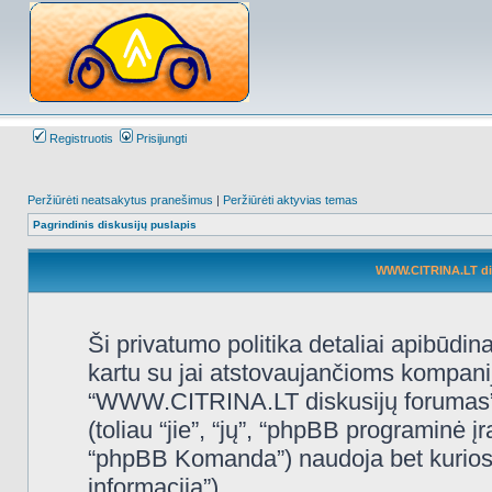
Registruotis
Prisijungti
Peržiūrėti neatsakytus pranešimus
|
Peržiūrėti aktyvias temas
Pagrindinis diskusijų puslapis
WWW.CITRINA.LT disk
Ši privatumo politika detaliai apibūd
kartu su jai atstovaujančioms kompani
“WWW.CITRINA.LT diskusijų forumas”, 
(toliau “jie”, “jų”, “phpBB programin
“phpBB Komanda”) naudoja bet kurios s
informacija”).