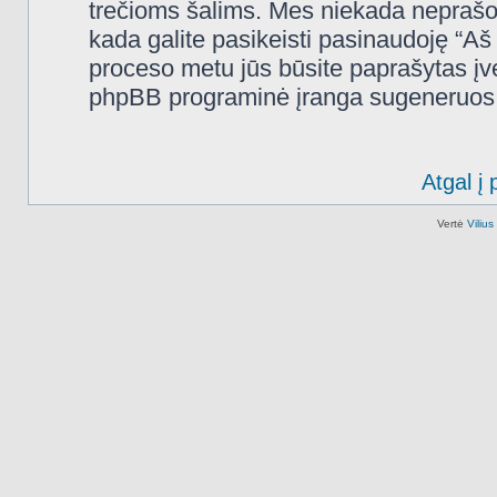
trečioms šalims. Mes niekada neprašo
kada galite pasikeisti pasinaudoję “A
proceso metu jūs būsite paprašytas įves
phpBB programinė įranga sugeneruos n
Atgal į 
Vertė
Viliu