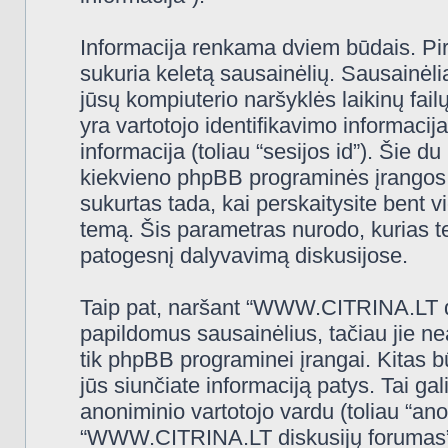
Informacija renkama dviem būdais. Pi
sukuria keletą sausainėlių. Sausainėliai 
jūsų kompiuterio naršyklės laikinų fa
yra vartotojo identifikavimo informacija
informacija (toliau “sesijos id”). Šie d
kiekvieno phpBB programinės įrangos 
sukurtas tada, kai perskaitysite ben
temą. Šis parametras nurodo, kurias t
patogesnį dalyvavimą diskusijose.
Taip pat, naršant “WWW.CITRINA.LT di
papildomus sausainėlius, tačiau jie n
tik phpBB programinei įrangai. Kitas 
jūs siunčiate informaciją patys. Tai g
anoniminio vartotojo vardu (toliau “ano
“WWW.CITRINA.LT diskusijų forumas” (