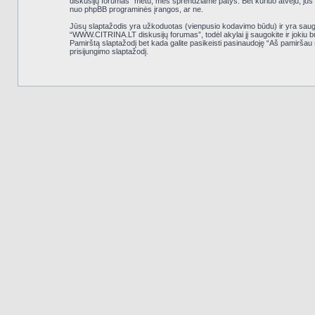
diskusijų forumas” metu, mes sprendžiame patys. Bet kuriuo atveju, jūs gal
nuo phpBB programinės įrangos, ar ne.
Jūsų slaptažodis yra užkoduotas (vienpusio kodavimo būdu) ir yra saugus
“WWW.CITRINA.LT diskusijų forumas”, todėl akylai jį saugokite ir jokiu
Pamirštą slaptažodį bet kada galite pasikeisti pasinaudoję “Aš pamiršau
prisijungimo slaptažodį.