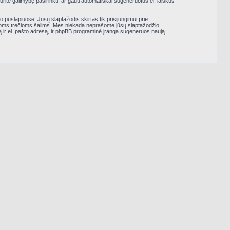
rite galimybę pasirinkti, ar gauti automatiškai sugeneruotus el. laiškus
uslapiuose. Jūsų slaptažodis skirtas tik prisijungimui prie
rioms trečioms šalims. Mes niekada neprašome jūsų slaptažodžio.
ą ir el. pašto adresą, ir phpBB programinė įranga sugeneruos naują