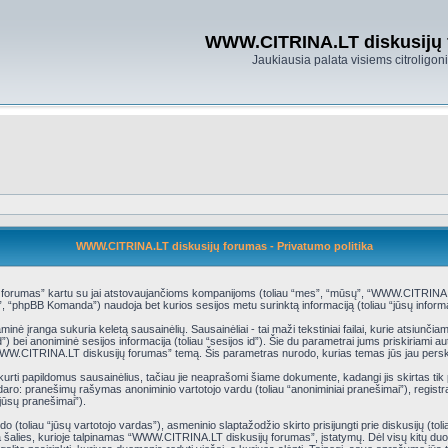
WWW.CITRINA.LT diskusijų
Jaukiausia palata visiems citroligo
WWW.CITRINA.LT diskusijų forumas - Privatumo politika
 forumas” kartu su jai atstovaujančioms kompanijoms (toliau “mes”, “mūsų”, “WWW.CITRINA.LT 
 “phpBB Komanda”) naudoja bet kurios sesijos metu surinktą informaciją (toliau “jūsų informa
 įranga sukuria keletą sausainėlių. Sausainėliai - tai maži tekstiniai failai, kurie atsiunčiam
 id”) bei anoniminė sesijos informacija (toliau “sesijos id”). Šie du parametrai jums priskiria
“WWW.CITRINA.LT diskusijų forumas” temą. Šis parametras nurodo, kurias temas jūs jau persk
ti papildomus sausainėlius, tačiau jie neaprašomi šiame dokumente, kadangi jis skirtas ti
nesudaro: pranešimų rašymas anoniminio vartotojo vardu (toliau “anoniminiai pranešimai”), regis
jūsų pranešimai”).
toliau “jūsų vartotojo vardas”), asmeninio slaptažodžio skirto prisijungti prie diskusijų (toliau
 šalies, kurioje talpinamas “WWW.CITRINA.LT diskusijų forumas”, įstatymų. Dėl visų kitų duo