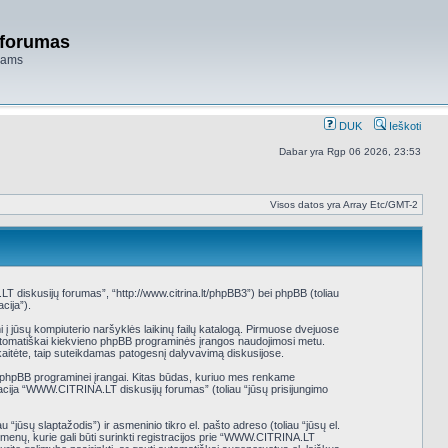
 forumas
niams
DUK
Ieškoti
Dabar yra Rgp 06 2026, 23:53
Visos datos yra Array Etc/GMT-2
diskusijų forumas”, “http://www.citrina.lt/phpBB3”) bei phpBB (toliau
cija”).
i į jūsų kompiuterio naršyklės laikinų failų katalogą. Pirmuose dvejuose
mi automatiškai kiekvieno phpBB programinės įrangos naudojimosi metu.
aitėte, taip suteikdamas patogesnį dalyvavimą diskusijose.
k phpBB programinei įrangai. Kitas būdas, kuriuo mes renkame
tracija “WWW.CITRINA.LT diskusijų forumas” (toliau “jūsų prisijungimo
 “jūsų slaptažodis”) ir asmeninio tikro el. pašto adreso (toliau “jūsų el.
menų, kurie gali būti surinkti registracijos prie “WWW.CITRINA.LT