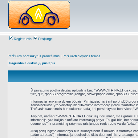
Registruotis
Prisijungti
Peržiūrėti neatsakytus pranešimus
|
Peržiūrėti aktyvias temas
Pagrindinis diskusijų puslapis
Ši privatumo politika detaliai apibūdina kaip “WWW.CITRINA.LT diskusijų
“jie”, “jų”, “phpBB programinė įranga”, “www.phpbb.com”, “phpBB Grupė”,
Informacija renkama dviem būdais. Pirmiausia, naršant po phpBB programinė
sausainėliuose yra vartotojo identifikavimo informacija (toliau “vartotojo
Trečiasis sausainėlis bus sukurtas tada, kai perskaitysite bent vieną 
Taip pat, naršant “WWW.CITRINA.LT diskusijų forumas”, mes galime sukur
informaciją, yra kai jūs siunčiate informaciją patys. Tai gali būti, bet 
duomenys”) ir pranešimų rašymas prisijungus registruotu vardu (toliau “
Jūsų prisijungimo duomenys bus sudaryti bent iš unikalaus vartotojo vardo (
pašto adresas”). Informacija, susijusi su šiais duomenimis, yra saugoma