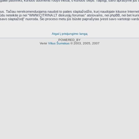
ite pasirinkti, kuriuos duomenis rodyti viešai, o kuriuos slėpti. Taipogi, savo aprašyme jūs tu
. Tačiau nerekomenduojama naudoti to paties slaptažodžio, kurį naudojate kituose Interneto p
 būdu neteikite jo nei “WWW.CITRINA.LT diskusijų forumas” atstovams, nei phpBB, nei bet ku
 savo slaptažodį” nuoroda. Šio proceso metu jūs būsite paprašytas įvesti savo vartotojo vard
Atgal į prisijungimo langą
POWERED_BY
Vertė
Vilius Šumskas
© 2003, 2005, 2007