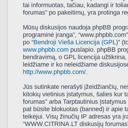
tai informuotas, tačiau, kadangi ir t
forumas” po pakeitimų, yra protinga regu
Mūsų diskusijos naudoja phpBB programi
programinė įranga”, “www.phpbb.com”
po “
Bendroji Vieša Licencija (GPL)
” (
www.phpbb.com
puslapio. phpBB progr
bendravimą, o GPL licencija užtikrina,
leidžiame ir ko neleidžiame diskusijos
http://www.phpbb.com/
.
Jūs sutinkate nerašyti įžeidžiančių, ne
kitokių vietinius įstatymus, šalies k
forumas” arba Tarptautinius Įstatymus 
pat būsite blokuotas (banned) ir apie 
teikėjui. Visų žinučių IP adresas yra 
“WWW.CITRINA.LT diskusijų forumas” tur