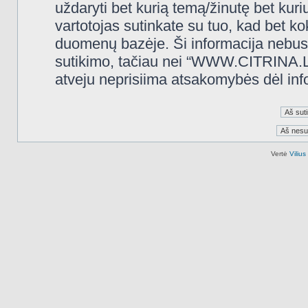
uždaryti bet kurią temą/žinutę bet kuri
vartotojas sutinkate su tuo, kad bet k
duomenų bazėje. Ši informacija nebus
sutikimo, tačiau nei “WWW.CITRINA.LT
atveju neprisiima atsakomybės dėl in
Vertė
Viliu