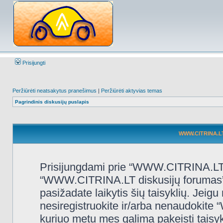
Prisijungti
Peržiūrėti neatsakytus pranešimus
|
Peržiūrėti aktyvias temas
Pagrindinis diskusijų puslapis
WWW.CITRINA.LT 
Prisijungdami prie “WWW.CITRINA.LT d
“WWW.CITRINA.LT diskusijų forumas”, “
pasižadate laikytis šių taisyklių. Jeigu 
nesiregistruokite ir/arba nenaudokit
kuriuo metu mes galima pakeisti taisy