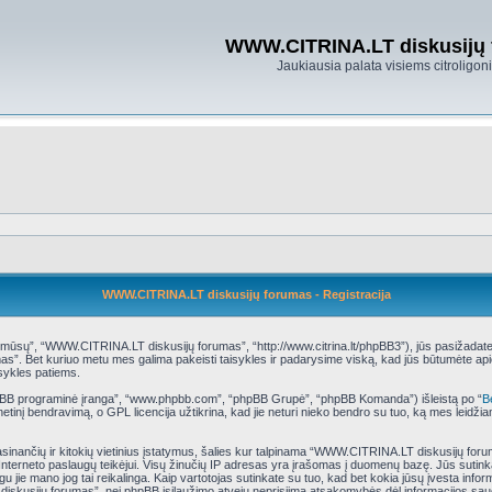
WWW.CITRINA.LT diskusijų
Jaukiausia palata visiems citroligo
WWW.CITRINA.LT diskusijų forumas - Registracija
ų”, “WWW.CITRINA.LT diskusijų forumas”, “http://www.citrina.lt/phpBB3”), jūs pasižadate laiky
s”. Bet kuriuo metu mes galima pakeisti taisykles ir padarysime viską, kad jūs būtumėte api
isykles patiems.
phpBB programinė įranga”, “www.phpbb.com”, “phpBB Grupė”, “phpBB Komanda”) išleistą po “
B
tinį bendravimą, o GPL licencija užtikrina, kad jie neturi nieko bendro su tuo, ką mes leidži
rasinančių ir kitokių vietinius įstatymus, šalies kur talpinama “WWW.CITRINA.LT diskusijų for
ų Interneto paslaugų teikėjui. Visų žinučių IP adresas yra įrašomas į duomenų bazę. Jūs sutink
eigu jie mano jog tai reikalinga. Kaip vartotojas sutinkate su tuo, kad bet kokia jūsų įvesta i
diskusijų forumas”, nei phpBB įsilaužimo atveju neprisiima atsakomybės dėl informacijos sa