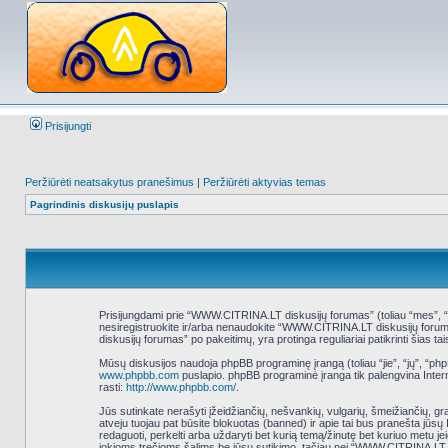
Prisijungti
Peržiūrėti neatsakytus pranešimus
|
Peržiūrėti aktyvias temas
Pagrindinis diskusijų puslapis
Prisijungdami prie “WWW.CITRINA.LT diskusijų forumas” (toliau “mes”, “mūs
nesiregistruokite ir/arba nenaudokite “WWW.CITRINA.LT diskusijų foruma
diskusijų forumas” po pakeitimų, yra protinga reguliariai patikrinti šias ta
Mūsų diskusijos naudoja phpBB programinę įrangą (toliau “jie”, “jų”, “
www.phpbb.com
puslapio. phpBB programinė įranga tik palengvina Interne
rasti:
http://www.phpbb.com/
.
Jūs sutinkate nerašyti įžeidžiančių, nešvankių, vulgarių, šmeižiančių, g
atveju tuojau pat būsite blokuotas (banned) ir apie tai bus pranešta jūs
redaguoti, perkelti arba uždaryti bet kurią temą/žinutę bet kuriuo metu j
jokioms trečioms šalims be jūsų sutikimo, tačiau nei “WWW.CITRINA.LT 