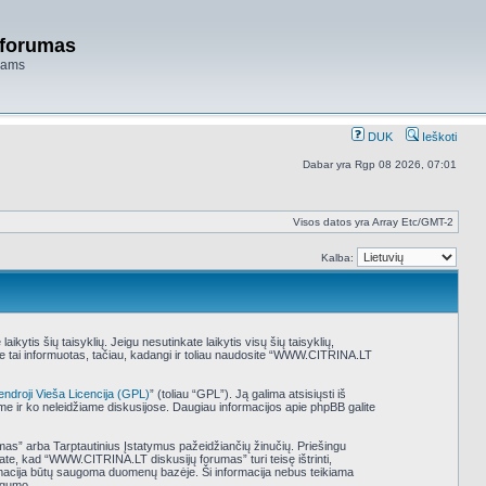
 forumas
niams
DUK
Ieškoti
Dabar yra Rgp 08 2026, 07:01
Visos datos yra Array Etc/GMT-2
Kalba:
tis šių taisyklių. Jeigu nesutinkate laikytis visų šių taisyklių,
e tai informuotas, tačiau, kadangi ir toliau naudosite “WWW.CITRINA.LT
endroji Vieša Licencija (GPL)
” (toliau “GPL”). Ją galima atsisiųsti iš
ame ir ko neleidžiame diskusijose. Daugiau informacijos apie phpBB galite
umas” arba Tarptautinius Įstatymus pažeidžiančių žinučių. Priešingu
ate, kad “WWW.CITRINA.LT diskusijų forumas” turi teisę ištrinti,
nformacija būtų saugoma duomenų bazėje. Ši informacija nebus teikiama
ugumo.