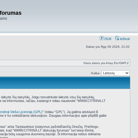
 forumas
niams
DUK
Ieškoti
Dabar yra Rgp 06 2026, 21:02
Visos datos yra Array Etc/GMT-2
Kalba:
tis šių taisyklių. Jeigu nesutinkate laikytis visų šių taisyklių,
e tai informuotas, tačiau, kadangi ir toliau naudosite “WWW.CITRINA.LT
endroji Vieša Licencija (GPL)
” (toliau “GPL”). Ją galima atsisiųsti iš
ame ir ko neleidžiame diskusijose. Daugiau informacijos apie phpBB galite
umas” arba Tarptautinius Įstatymus pažeidžiančių žinučių. Priešingu
ate, kad “WWW.CITRINA.LT diskusijų forumas” turi teisę ištrinti,
nformacija būtų saugoma duomenų bazėje. Ši informacija nebus teikiama
ugumo.