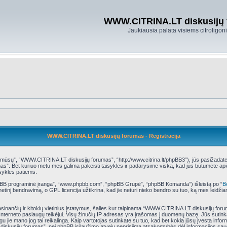
WWW.CITRINA.LT diskusijų
Jaukiausia palata visiems citroligo
WWW.CITRINA.LT diskusijų forumas - Registracija
ų”, “WWW.CITRINA.LT diskusijų forumas”, “http://www.citrina.lt/phpBB3”), jūs pasižadate laiky
s”. Bet kuriuo metu mes galima pakeisti taisykles ir padarysime viską, kad jūs būtumėte api
isykles patiems.
phpBB programinė įranga”, “www.phpbb.com”, “phpBB Grupė”, “phpBB Komanda”) išleistą po “
B
tinį bendravimą, o GPL licencija užtikrina, kad jie neturi nieko bendro su tuo, ką mes leidži
rasinančių ir kitokių vietinius įstatymus, šalies kur talpinama “WWW.CITRINA.LT diskusijų for
ų Interneto paslaugų teikėjui. Visų žinučių IP adresas yra įrašomas į duomenų bazę. Jūs sutink
eigu jie mano jog tai reikalinga. Kaip vartotojas sutinkate su tuo, kad bet kokia jūsų įvesta i
diskusijų forumas”, nei phpBB įsilaužimo atveju neprisiima atsakomybės dėl informacijos sa