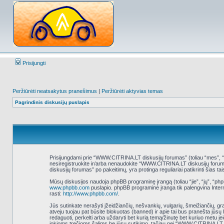
Prisijungti
Peržiūrėti neatsakytus pranešimus
|
Peržiūrėti aktyvias temas
Pagrindinis diskusijų puslapis
Prisijungdami prie “WWW.CITRINA.LT diskusijų forumas” (toliau “mes”, “mūs
nesiregistruokite ir/arba nenaudokite “WWW.CITRINA.LT diskusijų foruma
diskusijų forumas” po pakeitimų, yra protinga reguliariai patikrinti šias ta
Mūsų diskusijos naudoja phpBB programinę įrangą (toliau “jie”, “jų”, “
www.phpbb.com
puslapio. phpBB programinė įranga tik palengvina Interne
rasti:
http://www.phpbb.com/
.
Jūs sutinkate nerašyti įžeidžiančių, nešvankių, vulgarių, šmeižiančių, g
atveju tuojau pat būsite blokuotas (banned) ir apie tai bus pranešta jūs
redaguoti, perkelti arba uždaryti bet kurią temą/žinutę bet kuriuo metu j
jokioms trečioms šalims be jūsų sutikimo, tačiau nei “WWW.CITRINA.LT 