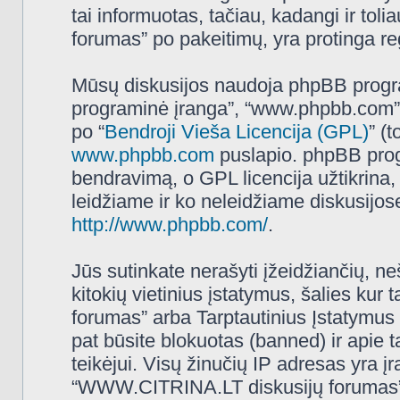
tai informuotas, tačiau, kadangi ir t
forumas” po pakeitimų, yra protinga regu
Mūsų diskusijos naudoja phpBB programi
programinė įranga”, “www.phpbb.com”
po “
Bendroji Vieša Licencija (GPL)
” (
www.phpbb.com
puslapio. phpBB progr
bendravimą, o GPL licencija užtikrina,
leidžiame ir ko neleidžiame diskusijos
http://www.phpbb.com/
.
Jūs sutinkate nerašyti įžeidžiančių, ne
kitokių vietinius įstatymus, šalies k
forumas” arba Tarptautinius Įstatymus 
pat būsite blokuotas (banned) ir apie 
teikėjui. Visų žinučių IP adresas yra 
“WWW.CITRINA.LT diskusijų forumas” tur