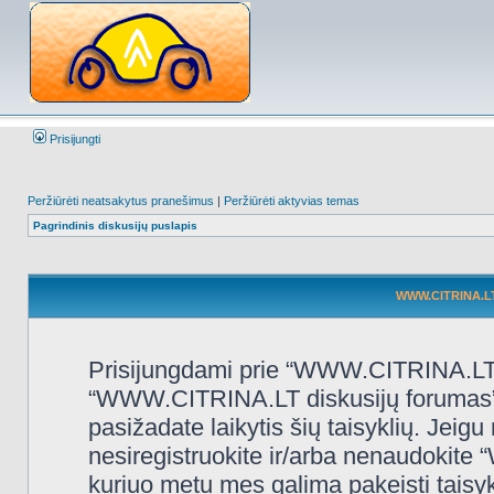
Prisijungti
Peržiūrėti neatsakytus pranešimus
|
Peržiūrėti aktyvias temas
Pagrindinis diskusijų puslapis
WWW.CITRINA.LT 
Prisijungdami prie “WWW.CITRINA.LT d
“WWW.CITRINA.LT diskusijų forumas”, “
pasižadate laikytis šių taisyklių. Jeigu 
nesiregistruokite ir/arba nenaudokit
kuriuo metu mes galima pakeisti taisy