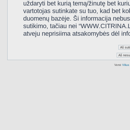
uždaryti bet kurią temą/žinutę bet kuri
vartotojas sutinkate su tuo, kad bet k
duomenų bazėje. Ši informacija nebus
sutikimo, tačiau nei “WWW.CITRINA.LT
atveju neprisiima atsakomybės dėl in
Vertė
Viliu