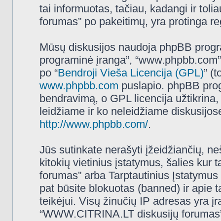
tai informuotas, tačiau, kadangi ir t
forumas” po pakeitimų, yra protinga regu
Mūsų diskusijos naudoja phpBB programi
programinė įranga”, “www.phpbb.com”
po “
Bendroji Vieša Licencija (GPL)
” (
www.phpbb.com
puslapio. phpBB progr
bendravimą, o GPL licencija užtikrina,
leidžiame ir ko neleidžiame diskusijos
http://www.phpbb.com/
.
Jūs sutinkate nerašyti įžeidžiančių, ne
kitokių vietinius įstatymus, šalies k
forumas” arba Tarptautinius Įstatymus 
pat būsite blokuotas (banned) ir apie 
teikėjui. Visų žinučių IP adresas yra 
“WWW.CITRINA.LT diskusijų forumas” tur