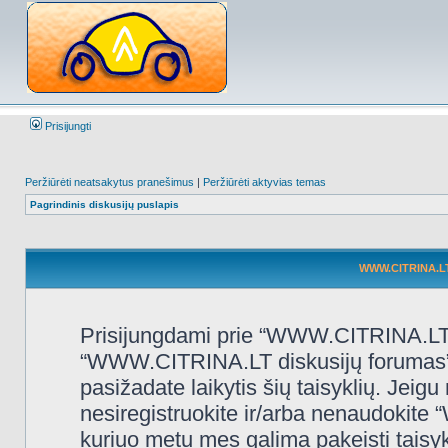
Prisijungti
Peržiūrėti neatsakytus pranešimus
|
Peržiūrėti aktyvias temas
Pagrindinis diskusijų puslapis
WWW.CITRINA.LT 
Prisijungdami prie “WWW.CITRINA.LT d
“WWW.CITRINA.LT diskusijų forumas”, “
pasižadate laikytis šių taisyklių. Jeigu 
nesiregistruokite ir/arba nenaudokit
kuriuo metu mes galima pakeisti taisy