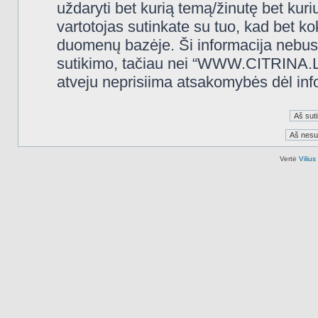
uždaryti bet kurią temą/žinutę bet kuri
vartotojas sutinkate su tuo, kad bet k
duomenų bazėje. Ši informacija nebus
sutikimo, tačiau nei “WWW.CITRINA.LT
atveju neprisiima atsakomybės dėl in
Vertė
Viliu