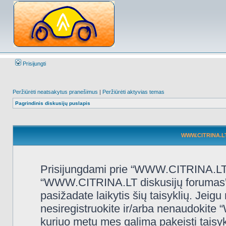
Prisijungti
Peržiūrėti neatsakytus pranešimus
|
Peržiūrėti aktyvias temas
Pagrindinis diskusijų puslapis
WWW.CITRINA.LT 
Prisijungdami prie “WWW.CITRINA.LT d
“WWW.CITRINA.LT diskusijų forumas”, “
pasižadate laikytis šių taisyklių. Jeigu 
nesiregistruokite ir/arba nenaudokit
kuriuo metu mes galima pakeisti taisy