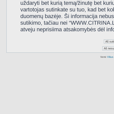
uždaryti bet kurią temą/žinutę bet kuri
vartotojas sutinkate su tuo, kad bet k
duomenų bazėje. Ši informacija nebus
sutikimo, tačiau nei “WWW.CITRINA.LT
atveju neprisiima atsakomybės dėl in
Vertė
Viliu