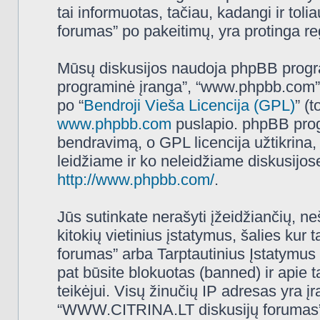
tai informuotas, tačiau, kadangi ir t
forumas” po pakeitimų, yra protinga regu
Mūsų diskusijos naudoja phpBB programi
programinė įranga”, “www.phpbb.com”
po “
Bendroji Vieša Licencija (GPL)
” (
www.phpbb.com
puslapio. phpBB progr
bendravimą, o GPL licencija užtikrina,
leidžiame ir ko neleidžiame diskusijos
http://www.phpbb.com/
.
Jūs sutinkate nerašyti įžeidžiančių, ne
kitokių vietinius įstatymus, šalies k
forumas” arba Tarptautinius Įstatymus 
pat būsite blokuotas (banned) ir apie 
teikėjui. Visų žinučių IP adresas yra 
“WWW.CITRINA.LT diskusijų forumas” tur