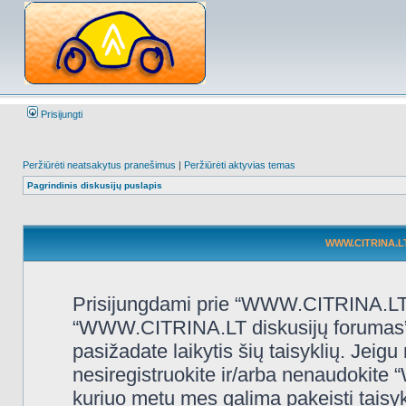
Prisijungti
Peržiūrėti neatsakytus pranešimus
|
Peržiūrėti aktyvias temas
Pagrindinis diskusijų puslapis
WWW.CITRINA.LT 
Prisijungdami prie “WWW.CITRINA.LT d
“WWW.CITRINA.LT diskusijų forumas”, “
pasižadate laikytis šių taisyklių. Jeigu 
nesiregistruokite ir/arba nenaudokit
kuriuo metu mes galima pakeisti taisy