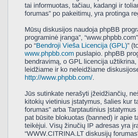
tai informuotas, tačiau, kadangi ir t
forumas” po pakeitimų, yra protinga regu
Mūsų diskusijos naudoja phpBB programi
programinė įranga”, “www.phpbb.com”
po “
Bendroji Vieša Licencija (GPL)
” (
www.phpbb.com
puslapio. phpBB progr
bendravimą, o GPL licencija užtikrina,
leidžiame ir ko neleidžiame diskusijos
http://www.phpbb.com/
.
Jūs sutinkate nerašyti įžeidžiančių, ne
kitokių vietinius įstatymus, šalies k
forumas” arba Tarptautinius Įstatymus 
pat būsite blokuotas (banned) ir apie 
teikėjui. Visų žinučių IP adresas yra 
“WWW.CITRINA.LT diskusijų forumas” tur