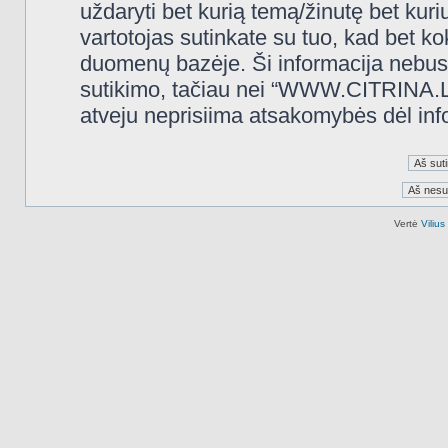
uždaryti bet kurią temą/žinutę bet kuri
vartotojas sutinkate su tuo, kad bet k
duomenų bazėje. Ši informacija nebus
sutikimo, tačiau nei “WWW.CITRINA.LT
atveju neprisiima atsakomybės dėl in
Vertė
Viliu