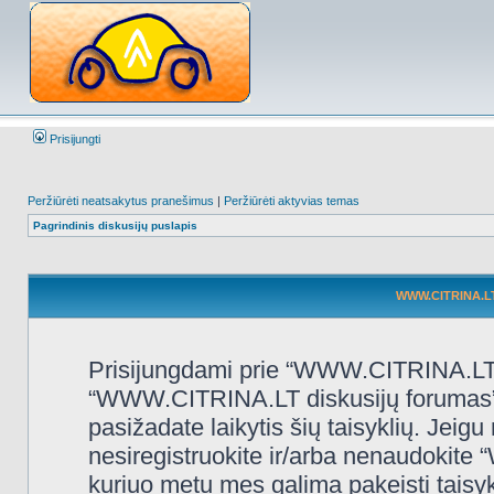
Prisijungti
Peržiūrėti neatsakytus pranešimus
|
Peržiūrėti aktyvias temas
Pagrindinis diskusijų puslapis
WWW.CITRINA.LT 
Prisijungdami prie “WWW.CITRINA.LT d
“WWW.CITRINA.LT diskusijų forumas”, “
pasižadate laikytis šių taisyklių. Jeigu 
nesiregistruokite ir/arba nenaudokit
kuriuo metu mes galima pakeisti taisy