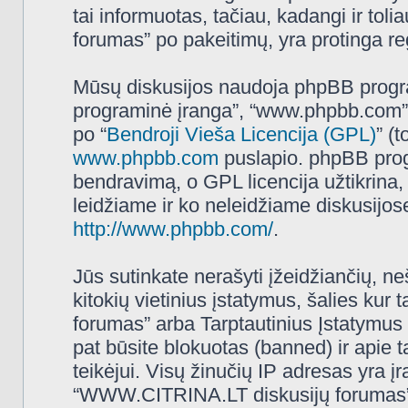
tai informuotas, tačiau, kadangi ir t
forumas” po pakeitimų, yra protinga regu
Mūsų diskusijos naudoja phpBB programi
programinė įranga”, “www.phpbb.com”
po “
Bendroji Vieša Licencija (GPL)
” (
www.phpbb.com
puslapio. phpBB progr
bendravimą, o GPL licencija užtikrina,
leidžiame ir ko neleidžiame diskusijos
http://www.phpbb.com/
.
Jūs sutinkate nerašyti įžeidžiančių, ne
kitokių vietinius įstatymus, šalies k
forumas” arba Tarptautinius Įstatymus 
pat būsite blokuotas (banned) ir apie 
teikėjui. Visų žinučių IP adresas yra 
“WWW.CITRINA.LT diskusijų forumas” tur