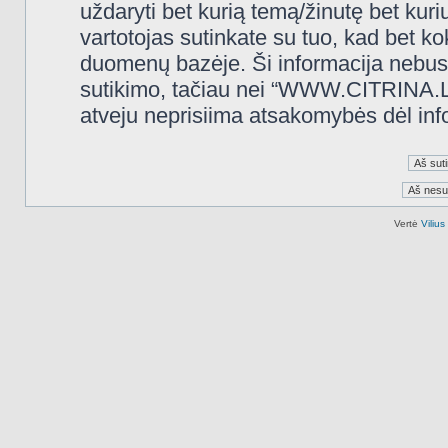
uždaryti bet kurią temą/žinutę bet kuri
vartotojas sutinkate su tuo, kad bet k
duomenų bazėje. Ši informacija nebus
sutikimo, tačiau nei “WWW.CITRINA.LT
atveju neprisiima atsakomybės dėl in
Vertė
Viliu