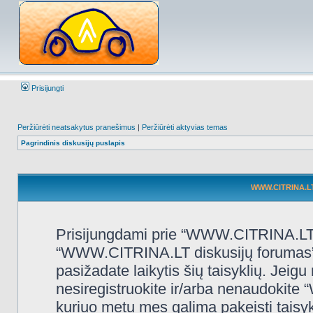
Prisijungti
Peržiūrėti neatsakytus pranešimus
|
Peržiūrėti aktyvias temas
Pagrindinis diskusijų puslapis
WWW.CITRINA.LT 
Prisijungdami prie “WWW.CITRINA.LT d
“WWW.CITRINA.LT diskusijų forumas”, “
pasižadate laikytis šių taisyklių. Jeigu 
nesiregistruokite ir/arba nenaudokit
kuriuo metu mes galima pakeisti taisy