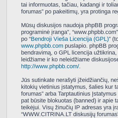
tai informuotas, tačiau, kadangi ir t
forumas” po pakeitimų, yra protinga regu
Mūsų diskusijos naudoja phpBB programi
programinė įranga”, “www.phpbb.com”
po “
Bendroji Vieša Licencija (GPL)
” (
www.phpbb.com
puslapio. phpBB progr
bendravimą, o GPL licencija užtikrina,
leidžiame ir ko neleidžiame diskusijos
http://www.phpbb.com/
.
Jūs sutinkate nerašyti įžeidžiančių, ne
kitokių vietinius įstatymus, šalies k
forumas” arba Tarptautinius Įstatymus 
pat būsite blokuotas (banned) ir apie 
teikėjui. Visų žinučių IP adresas yra 
“WWW.CITRINA.LT diskusijų forumas” tur