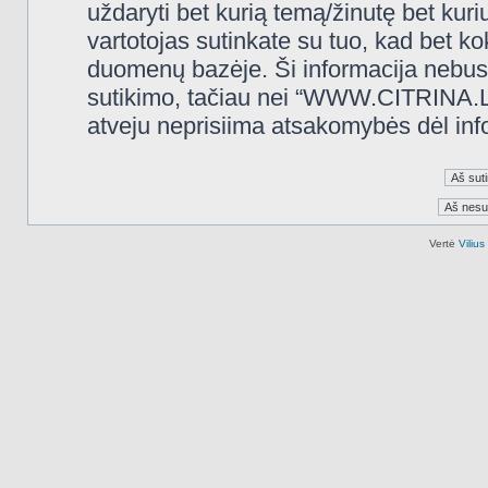
uždaryti bet kurią temą/žinutę bet kuri
vartotojas sutinkate su tuo, kad bet k
duomenų bazėje. Ši informacija nebus
sutikimo, tačiau nei “WWW.CITRINA.LT
atveju neprisiima atsakomybės dėl in
Vertė
Viliu