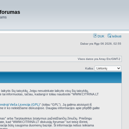
 forumas
niams
DUK
Ieškoti
Dabar yra Rgp 06 2026, 02:55
Visos datos yra Array Etc/GMT-2
Kalba:
tis šių taisyklių. Jeigu nesutinkate laikytis visų šių taisyklių,
e tai informuotas, tačiau, kadangi ir toliau naudosite “WWW.CITRINA.LT
endroji Vieša Licencija (GPL)
” (toliau “GPL”). Ją galima atsisiųsti iš
ame ir ko neleidžiame diskusijose. Daugiau informacijos apie phpBB galite
umas” arba Tarptautinius Įstatymus pažeidžiančių žinučių. Priešingu
ate, kad “WWW.CITRINA.LT diskusijų forumas” turi teisę ištrinti,
nformacija būtų saugoma duomenų bazėje. Ši informacija nebus teikiama
ugumo.