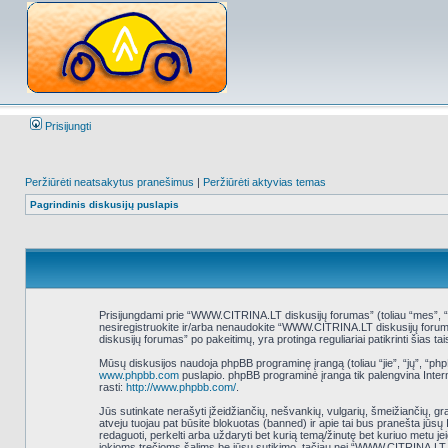
Prisijungti
Peržiūrėti neatsakytus pranešimus
|
Peržiūrėti aktyvias temas
Pagrindinis diskusijų puslapis
Prisijungdami prie “WWW.CITRINA.LT diskusijų forumas” (toliau “mes”, “mūs
nesiregistruokite ir/arba nenaudokite “WWW.CITRINA.LT diskusijų foruma
diskusijų forumas” po pakeitimų, yra protinga reguliariai patikrinti šias ta
Mūsų diskusijos naudoja phpBB programinę įrangą (toliau “jie”, “jų”, “
www.phpbb.com
puslapio. phpBB programinė įranga tik palengvina Interne
rasti:
http://www.phpbb.com/
.
Jūs sutinkate nerašyti įžeidžiančių, nešvankių, vulgarių, šmeižiančių, g
atveju tuojau pat būsite blokuotas (banned) ir apie tai bus pranešta jūs
redaguoti, perkelti arba uždaryti bet kurią temą/žinutę bet kuriuo metu j
jokioms trečioms šalims be jūsų sutikimo, tačiau nei “WWW.CITRINA.LT 