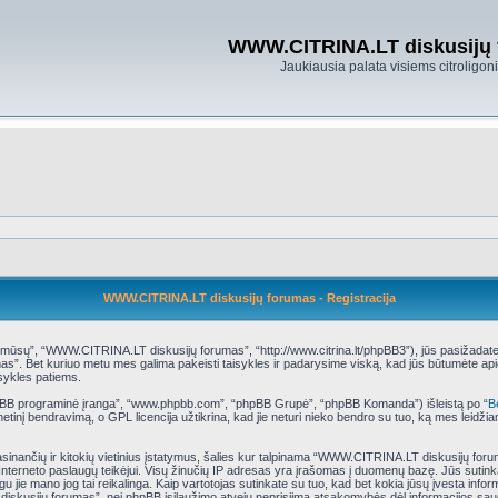
WWW.CITRINA.LT diskusijų
Jaukiausia palata visiems citroligo
WWW.CITRINA.LT diskusijų forumas - Registracija
ų”, “WWW.CITRINA.LT diskusijų forumas”, “http://www.citrina.lt/phpBB3”), jūs pasižadate laiky
s”. Bet kuriuo metu mes galima pakeisti taisykles ir padarysime viską, kad jūs būtumėte api
isykles patiems.
phpBB programinė įranga”, “www.phpbb.com”, “phpBB Grupė”, “phpBB Komanda”) išleistą po “
B
tinį bendravimą, o GPL licencija užtikrina, kad jie neturi nieko bendro su tuo, ką mes leidži
rasinančių ir kitokių vietinius įstatymus, šalies kur talpinama “WWW.CITRINA.LT diskusijų for
ų Interneto paslaugų teikėjui. Visų žinučių IP adresas yra įrašomas į duomenų bazę. Jūs sutink
eigu jie mano jog tai reikalinga. Kaip vartotojas sutinkate su tuo, kad bet kokia jūsų įvesta i
diskusijų forumas”, nei phpBB įsilaužimo atveju neprisiima atsakomybės dėl informacijos sa