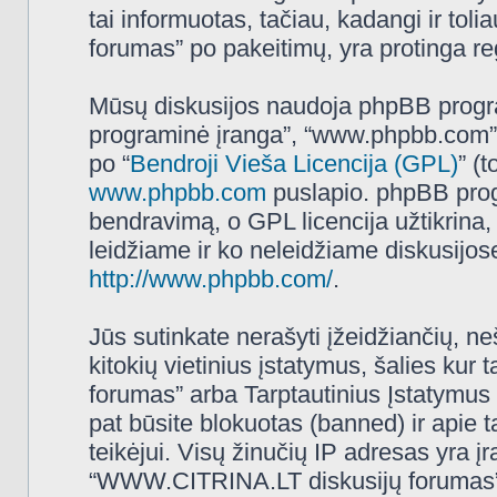
tai informuotas, tačiau, kadangi ir t
forumas” po pakeitimų, yra protinga regu
Mūsų diskusijos naudoja phpBB programi
programinė įranga”, “www.phpbb.com”
po “
Bendroji Vieša Licencija (GPL)
” (
www.phpbb.com
puslapio. phpBB progr
bendravimą, o GPL licencija užtikrina,
leidžiame ir ko neleidžiame diskusijos
http://www.phpbb.com/
.
Jūs sutinkate nerašyti įžeidžiančių, ne
kitokių vietinius įstatymus, šalies k
forumas” arba Tarptautinius Įstatymus 
pat būsite blokuotas (banned) ir apie 
teikėjui. Visų žinučių IP adresas yra 
“WWW.CITRINA.LT diskusijų forumas” tur