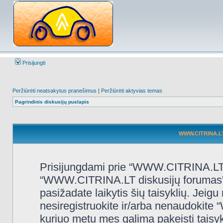
Prisijungti
Peržiūrėti neatsakytus pranešimus
|
Peržiūrėti aktyvias temas
Pagrindinis diskusijų puslapis
WWW.CITRINA.LT 
Prisijungdami prie “WWW.CITRINA.LT d
“WWW.CITRINA.LT diskusijų forumas”, “
pasižadate laikytis šių taisyklių. Jeigu 
nesiregistruokite ir/arba nenaudokit
kuriuo metu mes galima pakeisti taisy