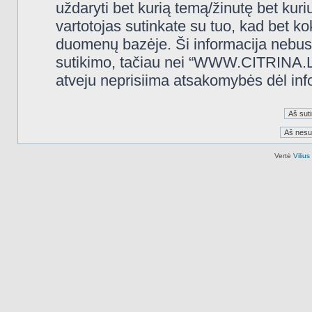
uždaryti bet kurią temą/žinutę bet kuri
vartotojas sutinkate su tuo, kad bet k
duomenų bazėje. Ši informacija nebus
sutikimo, tačiau nei “WWW.CITRINA.LT
atveju neprisiima atsakomybės dėl in
Vertė
Viliu