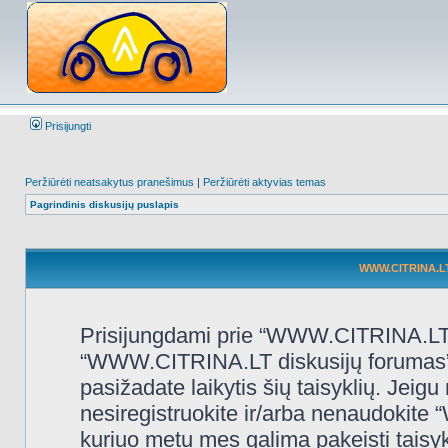
Prisijungti
Peržiūrėti neatsakytus pranešimus
|
Peržiūrėti aktyvias temas
Pagrindinis diskusijų puslapis
WWW.CITRINA.LT 
Prisijungdami prie “WWW.CITRINA.LT d
“WWW.CITRINA.LT diskusijų forumas”, “
pasižadate laikytis šių taisyklių. Jeigu 
nesiregistruokite ir/arba nenaudokit
kuriuo metu mes galima pakeisti taisy