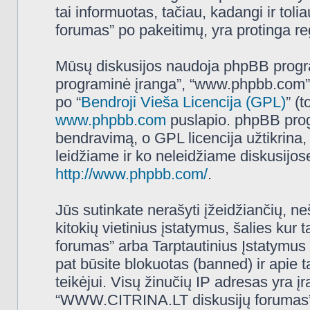
tai informuotas, tačiau, kadangi ir t
forumas” po pakeitimų, yra protinga regu
Mūsų diskusijos naudoja phpBB programi
programinė įranga”, “www.phpbb.com”
po “
Bendroji Vieša Licencija (GPL)
” (
www.phpbb.com
puslapio. phpBB progr
bendravimą, o GPL licencija užtikrina,
leidžiame ir ko neleidžiame diskusijos
http://www.phpbb.com/
.
Jūs sutinkate nerašyti įžeidžiančių, ne
kitokių vietinius įstatymus, šalies k
forumas” arba Tarptautinius Įstatymus 
pat būsite blokuotas (banned) ir apie 
teikėjui. Visų žinučių IP adresas yra 
“WWW.CITRINA.LT diskusijų forumas” tur