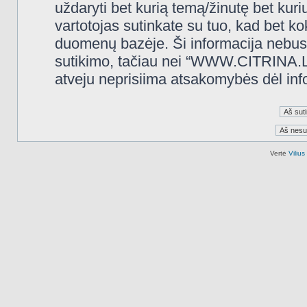
uždaryti bet kurią temą/žinutę bet kuri
vartotojas sutinkate su tuo, kad bet k
duomenų bazėje. Ši informacija nebus
sutikimo, tačiau nei “WWW.CITRINA.LT
atveju neprisiima atsakomybės dėl in
Vertė
Viliu