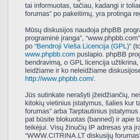
tai informuotas, tačiau, kadangi ir t
forumas” po pakeitimų, yra protinga regu
Mūsų diskusijos naudoja phpBB programi
programinė įranga”, “www.phpbb.com”
po “
Bendroji Vieša Licencija (GPL)
” (
www.phpbb.com
puslapio. phpBB progr
bendravimą, o GPL licencija užtikrina,
leidžiame ir ko neleidžiame diskusijos
http://www.phpbb.com/
.
Jūs sutinkate nerašyti įžeidžiančių, ne
kitokių vietinius įstatymus, šalies k
forumas” arba Tarptautinius Įstatymus 
pat būsite blokuotas (banned) ir apie 
teikėjui. Visų žinučių IP adresas yra 
“WWW.CITRINA.LT diskusijų forumas” tur