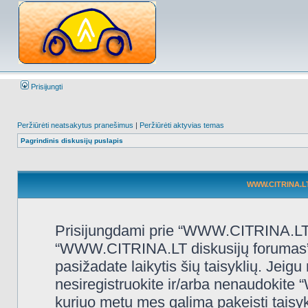
Prisijungti
Peržiūrėti neatsakytus pranešimus
|
Peržiūrėti aktyvias temas
Pagrindinis diskusijų puslapis
WWW.CITRINA.LT 
Prisijungdami prie “WWW.CITRINA.LT d
“WWW.CITRINA.LT diskusijų forumas”, “
pasižadate laikytis šių taisyklių. Jeigu 
nesiregistruokite ir/arba nenaudokit
kuriuo metu mes galima pakeisti taisy