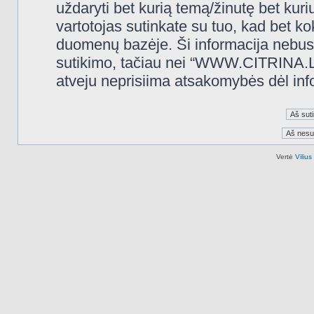
uždaryti bet kurią temą/žinutę bet kuri
vartotojas sutinkate su tuo, kad bet k
duomenų bazėje. Ši informacija nebus
sutikimo, tačiau nei “WWW.CITRINA.LT
atveju neprisiima atsakomybės dėl in
Vertė
Viliu