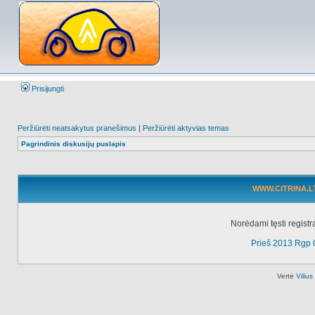
Prisijungti
Peržiūrėti neatsakytus pranešimus
|
Peržiūrėti aktyvias temas
Pagrindinis diskusijų puslapis
WWW.CITRINA.LT 
Norėdami tęsti registr
Prieš 2013 Rgp 
Vertė
Viliu