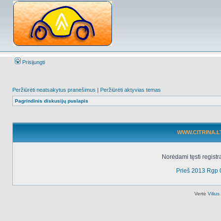
Prisijungti
Peržiūrėti neatsakytus pranešimus
|
Peržiūrėti aktyvias temas
Pagrindinis diskusijų puslapis
WWW.CITRINA.LT 
Norėdami tęsti registr
Prieš 2013 Rgp 
Vertė
Viliu