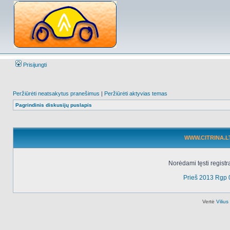
Prisijungti
Peržiūrėti neatsakytus pranešimus
|
Peržiūrėti aktyvias temas
Pagrindinis diskusijų puslapis
WWW.CITRINA.LT 
Norėdami tęsti registr
Prieš 2013 Rgp 
Vertė
Viliu