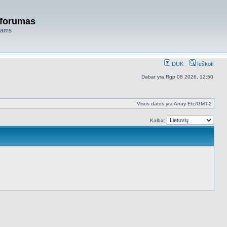
 forumas
niams
DUK
Ieškoti
Dabar yra Rgp 08 2026, 12:50
Visos datos yra Array Etc/GMT-2
Kalba: