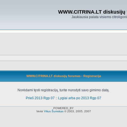
WWW.CITRINA.LT diskusijų
Jaukiausia palata visiems citroligo
WWW.CITRINA.LT diskusijų forumas - Registracija
Norėdami tęsti registraciją, turite nurodyti savo gimimo datą.
Prieš 2013 Rgp 07
::
Lygiai arba po 2013 Rgp 07
POWERED_BY
Vertė
Vilius Šumskas
© 2003, 2005, 2007