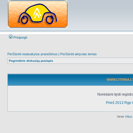
Prisijungti
Peržiūrėti neatsakytus pranešimus
|
Peržiūrėti aktyvias temas
Pagrindinis diskusijų puslapis
WWW.CITRINA.LT 
Norėdami tęsti registr
Prieš 2013 Rgp 
Vertė
Viliu