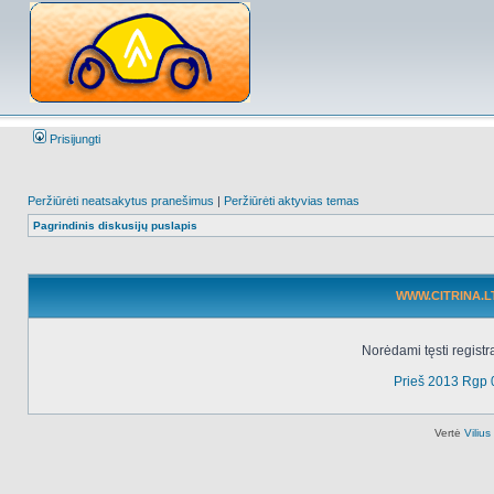
Prisijungti
Peržiūrėti neatsakytus pranešimus
|
Peržiūrėti aktyvias temas
Pagrindinis diskusijų puslapis
WWW.CITRINA.LT 
Norėdami tęsti registr
Prieš 2013 Rgp 
Vertė
Viliu