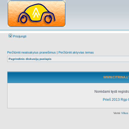
Prisijungti
Peržiūrėti neatsakytus pranešimus
|
Peržiūrėti aktyvias temas
Pagrindinis diskusijų puslapis
WWW.CITRINA.LT 
Norėdami tęsti registr
Prieš 2013 Rgp 
Vertė
Viliu